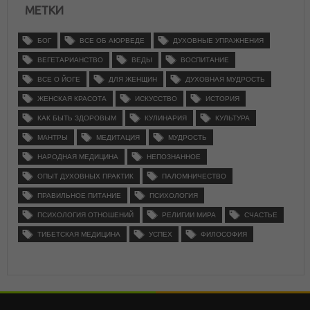
МЕТКИ
БОГ
ВСЕ ОБ АЮРВЕДЕ
ДУХОВНЫЕ УПРАЖНЕНИЯ
ВЕГЕТАРИАНСТВО
ВЕДЫ
ВОСПИТАНИЕ
ВСЕ О ЙОГЕ
ДЛЯ ЖЕНЩИН
ДУХОВНАЯ МУДРОСТЬ
ЖЕНСКАЯ КРАСОТА
ИСКУССТВО
ИСТОРИЯ
КАК БЫТЬ ЗДОРОВЫМ
КУЛИНАРИЯ
КУЛЬТУРА
МАНТРЫ
МЕДИТАЦИЯ
МУДРОСТЬ
НАРОДНАЯ МЕДИЦИНА
НЕПОЗНАННОЕ
ОПЫТ ДУХОВНЫХ ПРАКТИК
ПАЛОМНИЧЕСТВО
ПРАВИЛЬНОЕ ПИТАНИЕ
ПСИХОЛОГИЯ
ПСИХОЛОГИЯ ОТНОШЕНИЙ
РЕЛИГИИ МИРА
СЧАСТЬЕ
ТИБЕТСКАЯ МЕДИЦИНА
УСПЕХ
ФИЛОСОФИЯ