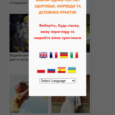
голодания
времени приема
ЗДОРОВЬЯ, АЮРВЕДИ ТА
пищи
ДУХОВНИХ ПРАКТИК
Виберіть, будь-ласка,
мову перегляду та
закрийте вікно хрестиком
Ведический режим
Ним – священное
дня и питания
дерево в Аюрведе –
выводит токсины и
очищает кровь