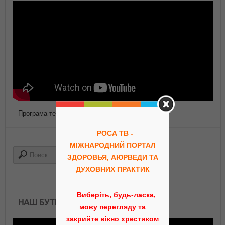
Програма телепередач Роса ТВ
НАШ БУТИК АЮРВЕДЫ