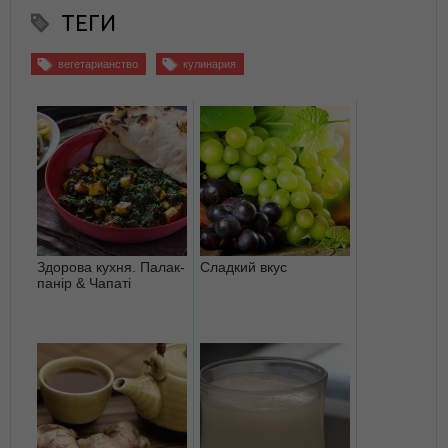
ТЕГИ
вегетарианство
кулинария
Здорова кухня. Палак-
Сладкий вкус
панір & Чапаті