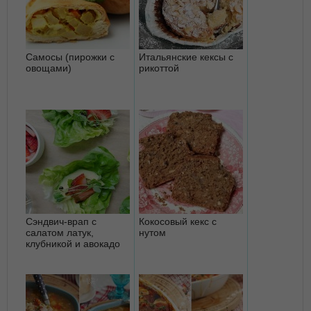
Самосы (пирожки с
Итальянские кексы с
овощами)
рикоттой
Сэндвич-врап с
Кокосовый кекс с
салатом латук,
нутом
клубникой и авокадо