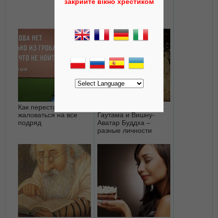
закрийте вікно хрестиком
Как перестать
Современный Будда
жаловаться на все
Гаутама и Вишну-
подряд
Аватар Буддха –
разные личности