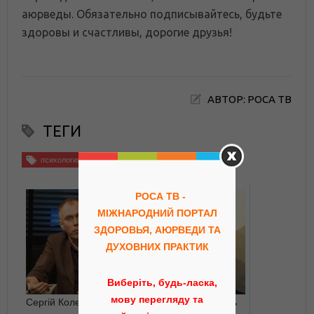
аюрведы. Обязательно подписывайтесь, будьте
здоровы и счастливы, дорогие друзья!
АВТОР: РОСА ТВ
ТЕГИ
психология
РОСА ТВ -
МІЖНАРОДНИЙ ПОРТАЛ
ЗДОРОВЬЯ, АЮРВЕДИ ТА
ДУХОВНИХ ПРАКТИК
Виберіть, будь-ласка,
мову перегляду та
Сергій Колеша
6 способов повысить
жизненную энергию