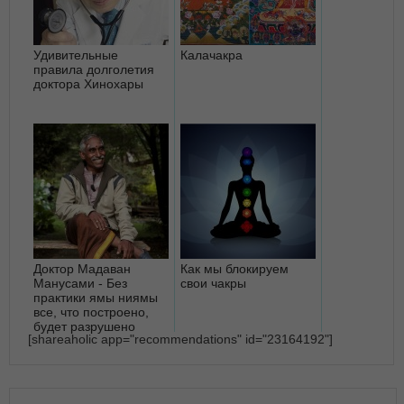
Удивительные
Калачакра
правила долголетия
доктора Хинохары
Доктор Мадаван
Как мы блокируем
Манусами - Без
свои чакры
практики ямы ниямы
все, что построено,
будет разрушено
[shareaholic app="recommendations" id="23164192"]