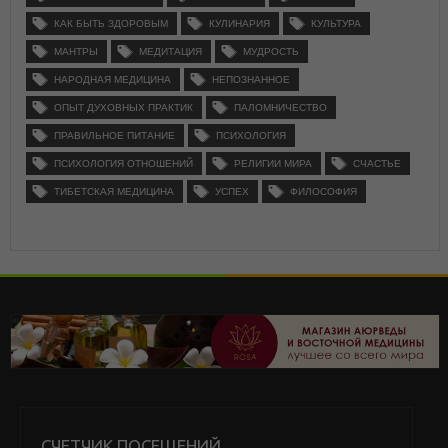
КАК БЫТЬ ЗДОРОВЫМ
КУЛИНАРИЯ
КУЛЬТУРА
МАНТРЫ
МЕДИТАЦИЯ
МУДРОСТЬ
НАРОДНАЯ МЕДИЦИНА
НЕПОЗНАННОЕ
ОПЫТ ДУХОВНЫХ ПРАКТИК
ПАЛОМНИЧЕСТВО
ПРАВИЛЬНОЕ ПИТАНИЕ
ПСИХОЛОГИЯ
ПСИХОЛОГИЯ ОТНОШЕНИЙ
РЕЛИГИИ МИРА
СЧАСТЬЕ
ТИБЕТСКАЯ МЕДИЦИНА
УСПЕХ
ФИЛОСОФИЯ
СЧЕТЧИК ПОСЕЩЕНИЙ