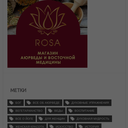
МЕТКИ
БОГ
ВСЕ ОБ АЮРВЕДЕ
ДУХОВНЫЕ УПРАЖНЕНИЯ
ВЕГЕТАРИАНСТВО
ВЕДЫ
ВОСПИТАНИЕ
ВСЕ О ЙОГЕ
ДЛЯ ЖЕНЩИН
ДУХОВНАЯ МУДРОСТЬ
ЖЕНСКАЯ КРАСОТА
ИСКУССТВО
ИСТОРИЯ