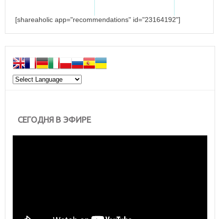
[shareaholic app="recommendations" id="23164192"]
СЕГОДНЯ В ЭФИРЕ