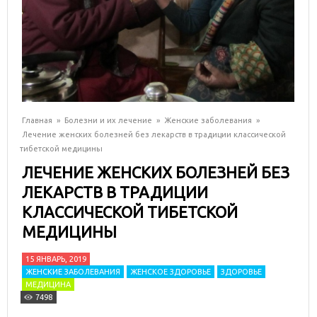
Главная
»
Болезни и их лечение
»
Женские заболевания
»
Лечение женских болезней без лекарств в традиции классической
тибетской медицины
ЛЕЧЕНИЕ ЖЕНСКИХ БОЛЕЗНЕЙ БЕЗ
ЛЕКАРСТВ В ТРАДИЦИИ
КЛАССИЧЕСКОЙ ТИБЕТСКОЙ
МЕДИЦИНЫ
15 ЯНВАРЬ, 2019
ЖЕНСКИЕ ЗАБОЛЕВАНИЯ
ЖЕНСКОЕ ЗДОРОВЬЕ
ЗДОРОВЬЕ
МЕДИЦИНА
7498