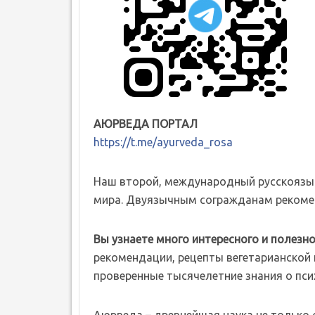
АЮРВЕДА ПОРТАЛ
https://t.me/ayurveda_rosa
Наш второй, международный русскоязы
мира. Двуязычным согражданам рекомен
Вы узнаете много интересного и полезно
рекомендации, рецепты вегетарианской к
проверенные тысячелетние знания о пси
Аюрведа – древнейшая наука не только о 