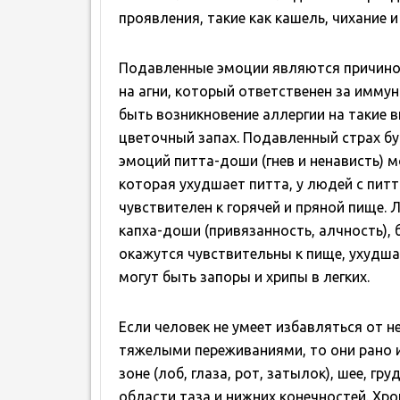
проявления, такие как кашель, чихание и
Подавленные эмоции являются причиной
на агни, который ответственен за иммун
быть возникновение аллергии на такие в
цветочный запах. Подавленный страх б
эмоций питта-доши (гнев и ненависть) 
которая ухудшает питта, у людей с пит
чувствителен к горячей и пряной пище.
капха-доши (привязанность, алчность), 
окажутся чувствительны к пище, ухудш
могут быть запоры и хрипы в легких.
Если человек не умеет избавляться от 
тяжелыми переживаниями, то они рано 
зоне (лоб, глаза, рот, затылок), шее, гру
области таза и нижних конечностей. Хр