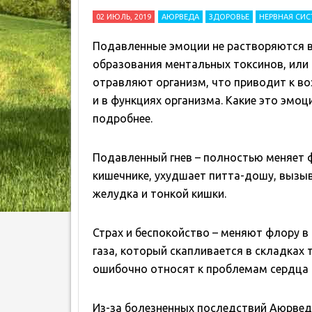
02 ИЮЛЬ, 2019
АЮРВЕДА
ЗДОРОВЬЕ
НЕРВНАЯ СИ
Подавленные эмоции не растворяются в
образования ментальных токсинов, или 
отравляют организм, что приводит к во
и в функциях организма. Какие это эмоц
подробнее.
Подавленный гнев – полностью меняет 
кишечнике, ухудшает питта-дошу, вызы
желудка и тонкой кишки.
Страх и беспокойство – меняют флору в 
газа, который скапливается в складках 
ошибочно относят к проблемам сердца 
Из-за болезненных последствий Аюрведа