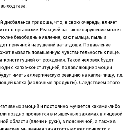
 выход газа.
 дисбаланса тридоша, что, в свою очередь, влияет
итет в организме. Реакцией на такое нарушение может
полне безобидные явления, как: пыльца, пыль и
удет причиной нарушений вата-доши. Подавление
может вызвать повышенную чувствительность к пище,
та-конституцией от рождения. Такой человек будет
 Люди с капха-конституцией, подавляющие эмоции
будут иметь аллергическую реакцию на капха-пищу, т.е.
ающей капха (молочные продукты). Следствием этого
негативных эмоций и постоянно мучается какими-либо
или поздно проявятся в мышечных зажимах в лицевой
дной области (плечи и руки), в поясничной, а также в
оническая мышечная зажатость может привести к