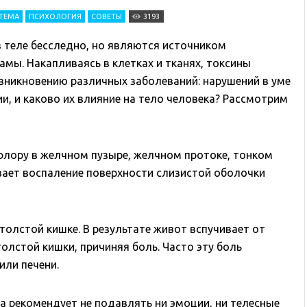
СТЕМА
ПСИХОЛОГИЯ
СОВЕТЫ
3193
 теле бесследно, но являются источником
амы. Накапливаясь в клетках и тканях, токсины
зникновению различных заболеваний: нарушений в уме
ии, и каково их влияние на тело человека? Рассмотрим
флору в желчном пузыре, желчном протоке, тонком
вает воспаление поверхности слизистой оболочки
толстой кишке. В результате живот вспучивает от
толстой кишки, причиняя боль. Часто эту боль
или печени.
 рекомендует не подавлять ни эмоции, ни телесные