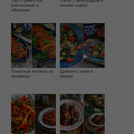
Тарт с рикоттой,
Салат с виноградом и
апельсином и
козьим сыром
яблоками
Томатные котлеты из
Цуккини с чили и
чечевицы
медом