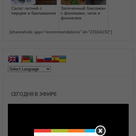
Салат летний с
Запеченный баклажан
перцем и баклажаном
с финиками, чили и
фенхелем
[shareaholic app="recommendations" id="23164192"]
СЕГОДНЯ В ЭФИРЕ