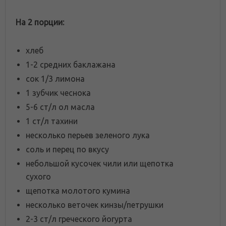
На 2 порции:
хлеб
1-2 средних баклажана
сок 1/3 лимона
1 зубчик чеснока
5-6 ст/л ол масла
1 ст/л тахини
несколько перьев зеленого лука
соль и перец по вкусу
небольшой кусочек чили или щепотка
сухого
щепотка молотого кумина
несколько веточек кинзы/петрушки
2-3 ст/л греческого йогурта