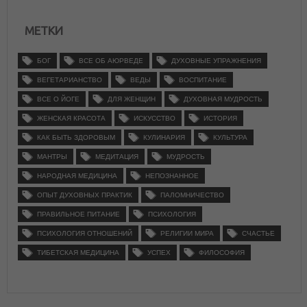
МЕТКИ
БОГ
ВСЕ ОБ АЮРВЕДЕ
ДУХОВНЫЕ УПРАЖНЕНИЯ
ВЕГЕТАРИАНСТВО
ВЕДЫ
ВОСПИТАНИЕ
ВСЕ О ЙОГЕ
ДЛЯ ЖЕНЩИН
ДУХОВНАЯ МУДРОСТЬ
ЖЕНСКАЯ КРАСОТА
ИСКУССТВО
ИСТОРИЯ
КАК БЫТЬ ЗДОРОВЫМ
КУЛИНАРИЯ
КУЛЬТУРА
МАНТРЫ
МЕДИТАЦИЯ
МУДРОСТЬ
НАРОДНАЯ МЕДИЦИНА
НЕПОЗНАННОЕ
ОПЫТ ДУХОВНЫХ ПРАКТИК
ПАЛОМНИЧЕСТВО
ПРАВИЛЬНОЕ ПИТАНИЕ
ПСИХОЛОГИЯ
ПСИХОЛОГИЯ ОТНОШЕНИЙ
РЕЛИГИИ МИРА
СЧАСТЬЕ
ТИБЕТСКАЯ МЕДИЦИНА
УСПЕХ
ФИЛОСОФИЯ