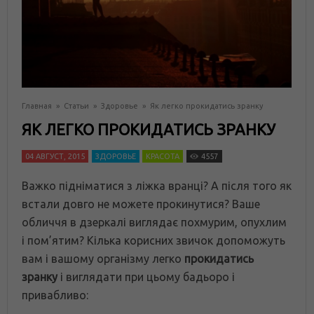
Главная
»
Статьи
»
Здоровье
»
Як легко прокидатись зранку
ЯК ЛЕГКО ПРОКИДАТИСЬ ЗРАНКУ
04 АВГУСТ, 2015
ЗДОРОВЬЕ
КРАСОТА
4557
Важко підніматися з ліжка вранці? А після того як
встали довго не можете прокинутися? Ваше
обличчя в дзеркалі виглядає похмурим, опухлим
і пом’ятим? Кілька корисних звичок допоможуть
вам і вашому організму легко
прокидатись
зранку
і виглядати при цьому бадьоро і
привабливо: