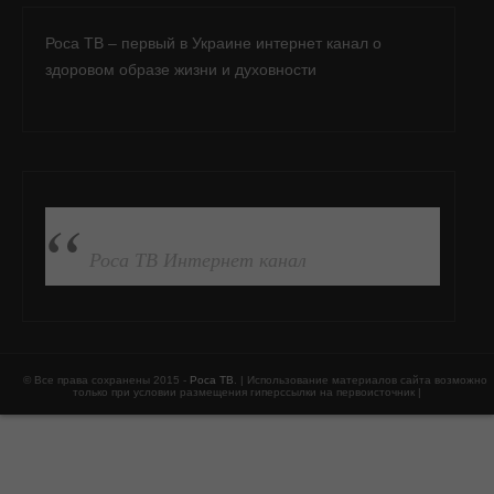
Роса ТВ – первый в Украине интернет канал о
здоровом образе жизни и духовности
ПОДПИСАТЬСЯ НА FB
Роса ТВ Интернет канал
© Все права сохранены 2015 -
Роса ТВ
. | Использование материалов сайта возможно
только при условии размещения гиперссылки на первоисточник |