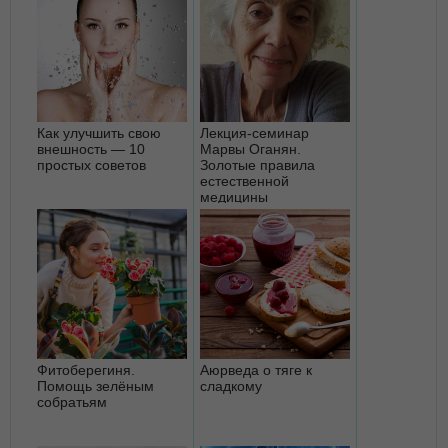
Как улучшить свою
Лекция-семинар
внешность — 10
Марвы Оганян.
простых советов
Золотые правила
естественной
медицины
Фитоберегиня.
Аюрведа о тяге к
Помощь зелёным
сладкому
собратьям