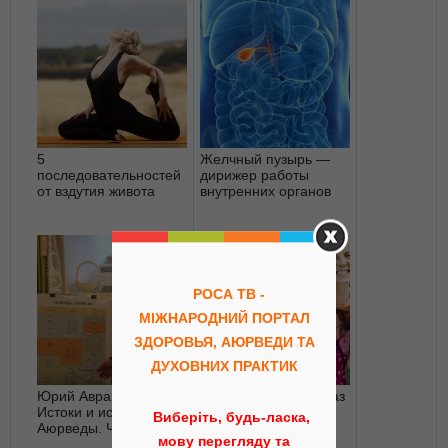
5
Желчный пузырь —
последовательностей
дирижер работы
от вздутия живота
внутренних органов
РОСА ТВ -
МІЖНАРОДНИЙ ПОРТАЛ
ЗДОРОВЬЯ, АЮРВЕДИ ТА
ДУХОВНИХ ПРАКТИК
Юрий Авраменко:
Аюрведический образ
Истоки и история
жизни - три примера
Виберіть, будь-ласка,
Аюрведы. Часть 2
из Мира
мову перегляду та