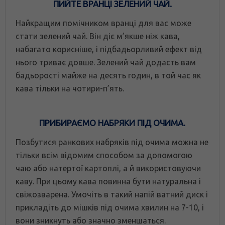
ПИЙТЕ ВРАНЦІ ЗЕЛЕНИЙ ЧАЙ.
Найкращим помічником вранці для вас може
стати зелений чай. Він діє м’якше ніж кава,
набагато корисніше, і підбадьорливий ефект від
нього триває довше. Зелений чай додасть вам
бадьорості майже на десять годин, в той час як
кава тільки на чотири-п’ять.
ПРИБИРАЄМО НАБРЯКИ ПІД ОЧИМА.
Позбутися ранкових набряків під очима можна не
тільки всім відомим способом за допомогою
чаю або натертої картоплі, а й використовуючи
каву. При цьому кава повинна бути натуральна і
свіжозварена. Умочіть в такий напій ватний диск і
прикладіть до мішків під очима хвилин на 7-10, і
вони зникнуть або значно зменшаться.