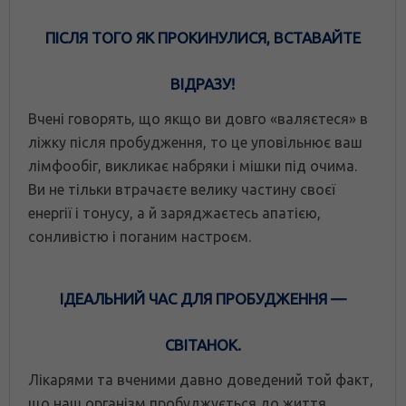
ПІСЛЯ ТОГО ЯК ПРОКИНУЛИСЯ, ВСТАВАЙТЕ
ВІДРАЗУ!
Вчені говорять, що якщо ви довго «валяєтеся» в
ліжку після пробудження, то це уповільнює ваш
лімфообіг, викликає набряки і мішки під очима.
Ви не тільки втрачаєте велику частину своєї
енергії і тонусу, а й заряджаєтесь апатією,
сонливістю і поганим настроєм.
ІДЕАЛЬНИЙ ЧАС ДЛЯ ПРОБУДЖЕННЯ —
СВІТАНОК.
Лікарями та вченими давно доведений той факт,
що наш організм пробуджується до життя