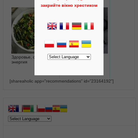
закрийте вікно хрестиком
Здоровье, сила и
Самые частые
энергия
причины смерти в
одной картинке
[shareaholic app="recommendations" id="23164192"]