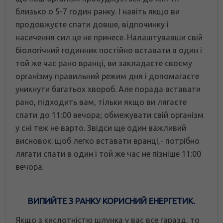
близько о 5-7 годин ранку. І навіть якщо ви
продовжуєте спати довше, відпочинку і
насичення сил це не принесе. Налаштувавши свій
біологічний годинник постійно вставати в один і
той же час рано вранці, ви закладаєте своєму
організму правильний режим дня і допомагаєте
уникнути багатьох хвороб. Але порада вставати
рано, підходить вам, тільки якщо ви лягаєте
спати до 11:00 вечора; обмежувати свій організм
у сні теж не варто. Звідси ще один важливий
висновок: щоб легко вставати вранці,- потрібно
лягати спати в один і той же час не пізніше 11:00
вечора.
ВИПИЙТЕ З РАНКУ КОРИСНИЙ ЕНЕРГЕТИК.
Якщо з кислотністю шлунка у вас все гаразд, то