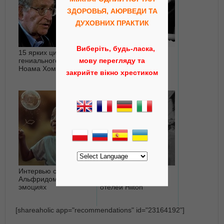
ЗДОРОВЬЯ, АЮРВЕДИ ТА
ДУХОВНИХ ПРАКТИК
Виберіть, будь-ласка,
15 ярких цитат
Воображение не
гениального ученого
значит ничего, если
мову перегляду та
Ноама Хомского
тот, кто им наделен,
закрийте вікно хрестиком
бездействует
Интервью с
10 правил успеха от
Альфридом Лэнгле об
основателя сети
эмоциях
отелей Hilton
[shareaholic app="recommendations" id="23164192"]