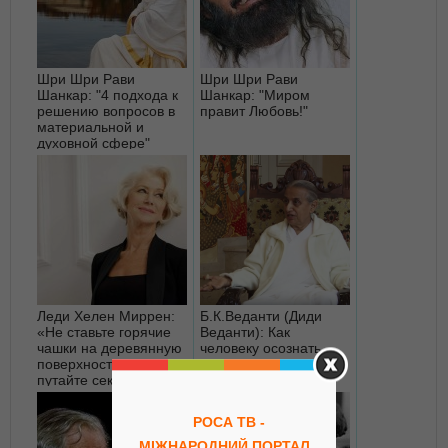
Шри Шри Рави
Шри Шри Рави
Шанкар: "4 подхода к
Шанкар: "Миром
решению вопросов в
правит Любовь!"
материальной и
духовной сфере"
Леди Хелен Миррен:
Б.К.Веданти (Диди
«Не ставьте горячие
Веданти): Как
чашки на деревянную
человеку осознать
поверхность, не
свою духовную
путайте секс и любовь
сущность?
и н...
РОСА ТВ -
МІЖНАРОДНИЙ ПОРТАЛ