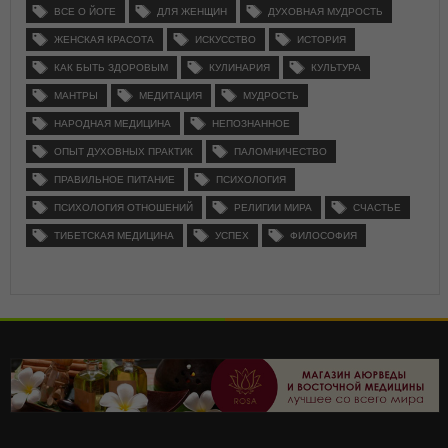
ВСЕ О ЙОГЕ
ДЛЯ ЖЕНЩИН
ДУХОВНАЯ МУДРОСТЬ
ЖЕНСКАЯ КРАСОТА
ИСКУССТВО
ИСТОРИЯ
КАК БЫТЬ ЗДОРОВЫМ
КУЛИНАРИЯ
КУЛЬТУРА
МАНТРЫ
МЕДИТАЦИЯ
МУДРОСТЬ
НАРОДНАЯ МЕДИЦИНА
НЕПОЗНАННОЕ
ОПЫТ ДУХОВНЫХ ПРАКТИК
ПАЛОМНИЧЕСТВО
ПРАВИЛЬНОЕ ПИТАНИЕ
ПСИХОЛОГИЯ
ПСИХОЛОГИЯ ОТНОШЕНИЙ
РЕЛИГИИ МИРА
СЧАСТЬЕ
ТИБЕТСКАЯ МЕДИЦИНА
УСПЕХ
ФИЛОСОФИЯ