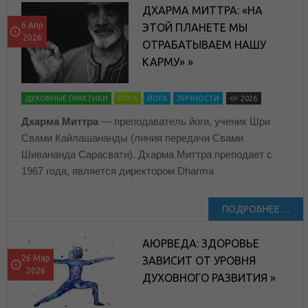
ДХАРМА МИТТРА: «НА
6 Апр
ЭТОЙ ПЛАНЕТЕ МЫ
2026
ОТРАБАТЫВАЕМ НАШУ
КАРМУ» »
ДУХОВНЫЕ ПРАКТИКИ
ЙОГА
ЙОГА
ЛИЧНОСТИ
2026
Дхарма Миттра
— преподаватель йоги, ученик Шри
Свами Кайлашананды (линия передачи Свами
Шивананда Сарасвати). Дхарма Миттра преподает с
1967 года, является директором Dharma
ПОДРОБНЕЕ…
АЮРВЕДА: ЗДОРОВЬЕ
26 Мар
ЗАВИСИТ ОТ УРОВНЯ
2026
ДУХОВНОГО РАЗВИТИЯ »