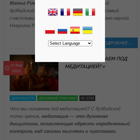
Матье Рикар
(Matthieu Ricard) — известный
буддийский монах, писатель, фотограф и самый
счастливый человек на земле — это доказано наукой.
Невролог Ричард Дэвидсон
ПОДРОБНЕЕ…
ЧТО МЫ ПОНИМАЕМ ПОД
12 Янв
МЕДИТАЦИЕЙ? »
2026
ДУХОВНОСТЬ
ДУХОВНЫЕ ПРАКТИКИ
2733
Что мы понимаем под медитацией? С буддийской
точки зрения,
медитация ― это духовная
дисциплина, позволяющая обрести определенный
контроль над своими мыслями и чувствами
.