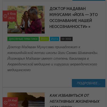
ДОКТОР МАДАВАН
8 Фев
МУНУСАМИ: «ЙОГА — ЭТО
2026
ОСОЗНАВАНИЕ НАШЕЙ
НЕОСОЗНАННОСТИ» »
ДУХОВНЫЕ ПРАКТИКИ
ЙОГА
ЙОГА
3512
Доктор Мадаван Мунусами принадлежит к
южноиндийской ветви школы йоги Свами Шивананды.
Йогачарья Мадаван имеет степень бакалавра в
Аюрведической медицине и хирургии аюрведического
медицинского
ПОДРОБНЕЕ…
КАК ИЗБАВИТЬСЯ ОТ
29 Янв
НЕГАТИВНЫХ ЖИЗНЕННЫХ
2026