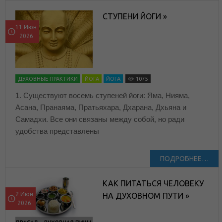
СТУПЕНИ ЙОГИ »
11 Июн
2026
ДУХОВНЫЕ ПРАКТИКИ
ЙОГА
ЙОГА
1075
1. Существуют восемь ступеней йоги: Яма, Нияма,
Асана, Пранаяма, Пратьяхара, Дхарана, Дхьяна и
Самадхи. Все они связаны между собой, но ради
удобства представлены
ПОДРОБНЕЕ…
КАК ПИТАТЬСЯ ЧЕЛОВЕКУ
2 Июн
НА ДУХОВНОМ ПУТИ »
2026