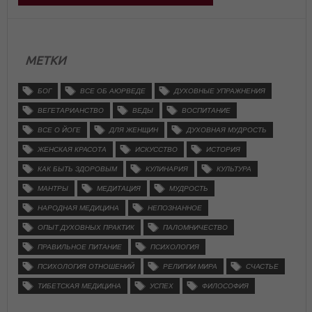
МЕТКИ
БОГ
ВСЕ ОБ АЮРВЕДЕ
ДУХОВНЫЕ УПРАЖНЕНИЯ
ВЕГЕТАРИАНСТВО
ВЕДЫ
ВОСПИТАНИЕ
ВСЕ О ЙОГЕ
ДЛЯ ЖЕНЩИН
ДУХОВНАЯ МУДРОСТЬ
ЖЕНСКАЯ КРАСОТА
ИСКУССТВО
ИСТОРИЯ
КАК БЫТЬ ЗДОРОВЫМ
КУЛИНАРИЯ
КУЛЬТУРА
МАНТРЫ
МЕДИТАЦИЯ
МУДРОСТЬ
НАРОДНАЯ МЕДИЦИНА
НЕПОЗНАННОЕ
ОПЫТ ДУХОВНЫХ ПРАКТИК
ПАЛОМНИЧЕСТВО
ПРАВИЛЬНОЕ ПИТАНИЕ
ПСИХОЛОГИЯ
ПСИХОЛОГИЯ ОТНОШЕНИЙ
РЕЛИГИИ МИРА
СЧАСТЬЕ
ТИБЕТСКАЯ МЕДИЦИНА
УСПЕХ
ФИЛОСОФИЯ