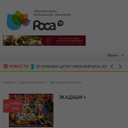
Меню
≡
НОВОСТИ
20 СИЛЬНЫХ ЦИТАТ НИКА ВУЙЧИЧА, КОТОРЫЕ ЗАРАЖАЮТ 
ИЧНОСТИ
15 ВДОХНОВЛЯЮЩИХ ЦИТАТ МАЙИ ЭНДЖЕЛОУ
НСКАЯ МУДРОСТЬ
Главная
»
Духовный опыт
»
Духовные практики
ЭКАДАШИ »
24 Июл
2026