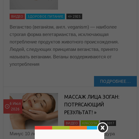
ВИДЕО
ЗДОРОВОЕ ПИТАНИЕ
2925
Веганство (вегани́зм, англ. veganism) — наиболее
строгая форма вегетарианства, исключающая
потребление продуктов животного происхождения.
Людей, следующих принципам веганства, принято
называть веганами. Веганы воздерживаются от
употребления
ПОДРОБНЕЕ…
МАССАЖ ЛИЦА ЗОГАН:
6 Июл
ПОТРЯСАЮЩИЙ
2026
РЕЗУЛЬТАТ! »
ВИДЕО
КРАСОТА
3017
Минус 10 лет вам гарантировано! Вся процедура