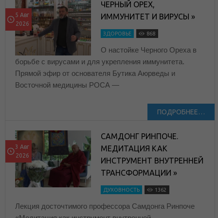
ЧЕРНЫЙ ОРЕХ,
5 Авг
ИММУНИТЕТ И ВИРУСЫ »
2026
ЗДОРОВЬЕ
868
О настойке Черного Ореха в
борьбе с вирусами и для укрепления иммунитета.
Прямой эфир от основателя Бутика Аюрведы и
Восточной медицины РОСА —
ПОДРОБНЕЕ…
САМДОНГ РИНПОЧЕ.
3 Авг
МЕДИТАЦИЯ КАК
2026
ИНСТРУМЕНТ ВНУТРЕННЕЙ
ТРАНСФОРМАЦИИ »
ДУХОВНОСТЬ
1362
Лекция досточтимого профессора Самдонга Ринпоче
«Медитация как инструмент внутренней