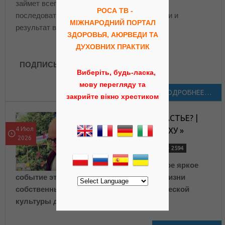
займет всего три минуты в день, просты
РОСА ТВ -
последовательно выполняйте рекомендации и
МІЖНАРОДНИЙ ПОРТАЛ
результат вас порадует!
ЗДОРОВЬЯ, АЮРВЕДИ ТА
ДУХОВНИХ ПРАКТИК
ПОДПИСЫВАЙТЕСЬ
Виберіть, будь-ласка,
мову перегляду та
ПОДРОБНЕЕ…
закрийте вікно хрестиком
ГДЕ ИСКАТЬ СЧАСТЬЕ? |
4 Июл
ДЕВАШИШ ПРАБХУ »
2026
ВИДЕО
ЛЕКЦИИ
2594
VEDALIFE — самое яркое
событие этого лета для тех, кто ищет в жизни
собственный путь. Это фестиваль ведической
культуры для всей семьи, где