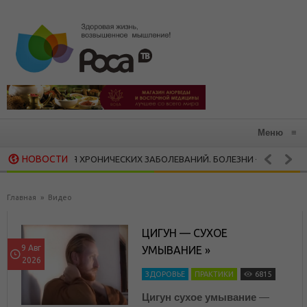
Меню
≡
НОВОСТИ
ИТИЯ ХРОНИЧЕСКИХ ЗАБОЛЕВАНИЙ. БОЛЕЗНИ – ДРУЗЬЯ И БОЛЕЗНИ 
20 СИЛЬНЫХ ЦИТАТ НИКА ВУЙЧИЧА, КОТОРЫЕ ЗАРАЖАЮТ 
ЧНОСТИ
Главная
»
Видео
ЦИГУН — СУХОЕ
9 Авг
УМЫВАНИЕ »
2026
ЗДОРОВЬЕ
ПРАКТИКИ
6815
Цигун
сухое умывание
—