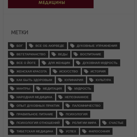
МЕТКИ
БОГ
ВСЕ ОБ АЮРВЕДЕ
ДУХОВНЫЕ УПРАЖНЕНИЯ
ВЕГЕТАРИАНСТВО
ВЕДЫ
ВОСПИТАНИЕ
ВСЕ О ЙОГЕ
ДЛЯ ЖЕНЩИН
ДУХОВНАЯ МУДРОСТЬ
ЖЕНСКАЯ КРАСОТА
ИСКУССТВО
ИСТОРИЯ
КАК БЫТЬ ЗДОРОВЫМ
КУЛИНАРИЯ
КУЛЬТУРА
МАНТРЫ
МЕДИТАЦИЯ
МУДРОСТЬ
НАРОДНАЯ МЕДИЦИНА
НЕПОЗНАННОЕ
ОПЫТ ДУХОВНЫХ ПРАКТИК
ПАЛОМНИЧЕСТВО
ПРАВИЛЬНОЕ ПИТАНИЕ
ПСИХОЛОГИЯ
ПСИХОЛОГИЯ ОТНОШЕНИЙ
РЕЛИГИИ МИРА
СЧАСТЬЕ
ТИБЕТСКАЯ МЕДИЦИНА
УСПЕХ
ФИЛОСОФИЯ