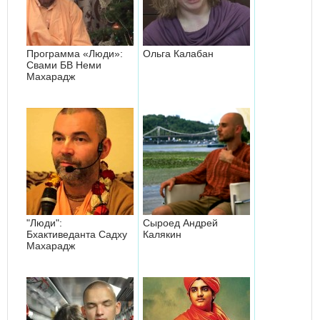
Программа «Люди»:
Ольга Калабан
Свами БВ Неми
Махарадж
"Люди":
Сыроед Андрей
Бхактиведанта Садху
Калякин
Махарадж