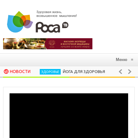
Меню
≡
НОВОСТИ
ЙОГА ДЛЯ ЗДОРОВЬЯ
В ГАР
ЗДОРОВЬЕ
АЮРВЕДА
10 ХОРОШИХ РИТУАЛОВ, КОТОРЫЕ СЛЕДУЕ
ПСИХОЛОГИЯ