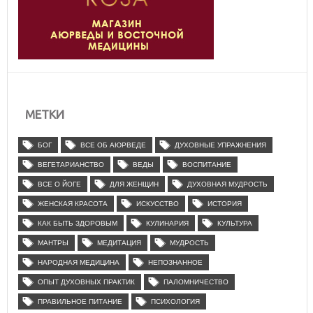
МЕТКИ
БОГ
ВСЕ ОБ АЮРВЕДЕ
ДУХОВНЫЕ УПРАЖНЕНИЯ
ВЕГЕТАРИАНСТВО
ВЕДЫ
ВОСПИТАНИЕ
ВСЕ О ЙОГЕ
ДЛЯ ЖЕНЩИН
ДУХОВНАЯ МУДРОСТЬ
ЖЕНСКАЯ КРАСОТА
ИСКУССТВО
ИСТОРИЯ
КАК БЫТЬ ЗДОРОВЫМ
КУЛИНАРИЯ
КУЛЬТУРА
МАНТРЫ
МЕДИТАЦИЯ
МУДРОСТЬ
НАРОДНАЯ МЕДИЦИНА
НЕПОЗНАННОЕ
ОПЫТ ДУХОВНЫХ ПРАКТИК
ПАЛОМНИЧЕСТВО
ПРАВИЛЬНОЕ ПИТАНИЕ
ПСИХОЛОГИЯ