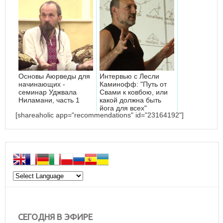
Основы Аюрведы для
Интервью с Лесли
начинающих -
Каминофф: "Путь от
семинар Уджвала
Свами к ковбою, или
Ниламани, часть 1
какой должна быть
йога для всех"
[shareaholic app="recommendations" id="23164192"]
СЕГОДНЯ В ЭФИРЕ