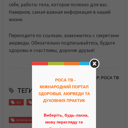
себя, работы тела, которое полезно для вас.
Наверное, самая важная информация в нашей
жизни.
Переходите по ссылкам, знакомьтесь с секретами
аюрведы. Обязательно подписывайтесь, будьте
здоровы и счастливы, дорогие друзья!
АВТОР: РОСА ТВ
РОСА ТВ -
МІЖНАРОДНИЙ ПОРТАЛ
ТЕГИ
ЗДОРОВЬЯ, АЮРВЕДИ ТА
ДУХОВНИХ ПРАКТИК
Бог
Духовные упражнения
культура
Виберіть, будь-ласка,
религии мира
мову перегляду та