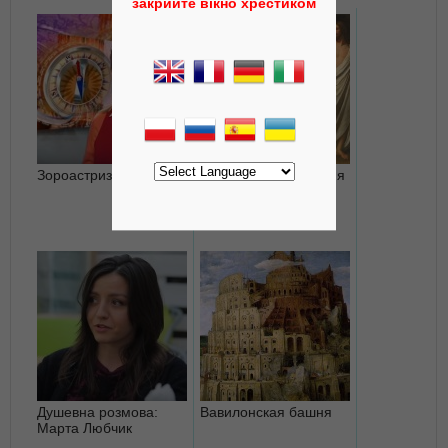
закрийте вікно хрестиком
Зороастризм
Интимные отношения
с Богом
Душевна розмова:
Вавилонская башня
Марта Любчик