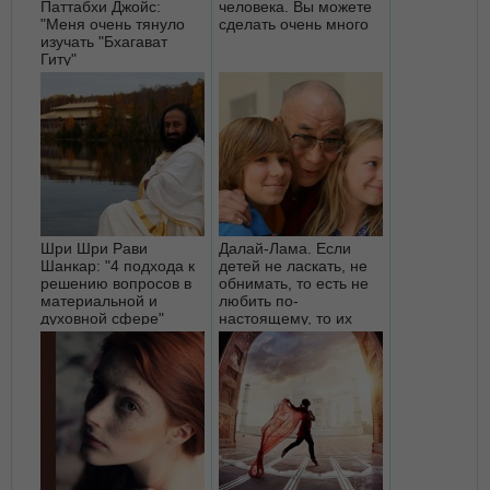
Паттабхи Джойс:
человека. Вы можете
"Меня очень тянуло
сделать очень много
изучать "Бхагават
Гиту"
Шри Шри Рави
Далай-Лама. Если
Шанкар: "4 подхода к
детей не ласкать, не
решению вопросов в
обнимать, то есть не
материальной и
любить по-
духовной сфере"
настоящему, то их
нормальное ра...