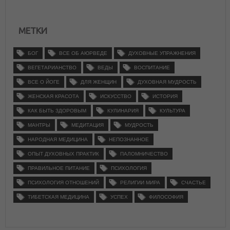
МЕТКИ
БОГ
ВСЕ ОБ АЮРВЕДЕ
ДУХОВНЫЕ УПРАЖНЕНИЯ
ВЕГЕТАРИАНСТВО
ВЕДЫ
ВОСПИТАНИЕ
ВСЕ О ЙОГЕ
ДЛЯ ЖЕНЩИН
ДУХОВНАЯ МУДРОСТЬ
ЖЕНСКАЯ КРАСОТА
ИСКУССТВО
ИСТОРИЯ
КАК БЫТЬ ЗДОРОВЫМ
КУЛИНАРИЯ
КУЛЬТУРА
МАНТРЫ
МЕДИТАЦИЯ
МУДРОСТЬ
НАРОДНАЯ МЕДИЦИНА
НЕПОЗНАННОЕ
ОПЫТ ДУХОВНЫХ ПРАКТИК
ПАЛОМНИЧЕСТВО
ПРАВИЛЬНОЕ ПИТАНИЕ
ПСИХОЛОГИЯ
ПСИХОЛОГИЯ ОТНОШЕНИЙ
РЕЛИГИИ МИРА
СЧАСТЬЕ
ТИБЕТСКАЯ МЕДИЦИНА
УСПЕХ
ФИЛОСОФИЯ