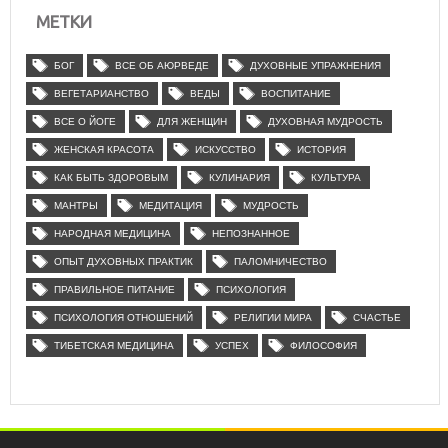
МЕТКИ
БОГ
ВСЕ ОБ АЮРВЕДЕ
ДУХОВНЫЕ УПРАЖНЕНИЯ
ВЕГЕТАРИАНСТВО
ВЕДЫ
ВОСПИТАНИЕ
ВСЕ О ЙОГЕ
ДЛЯ ЖЕНЩИН
ДУХОВНАЯ МУДРОСТЬ
ЖЕНСКАЯ КРАСОТА
ИСКУССТВО
ИСТОРИЯ
КАК БЫТЬ ЗДОРОВЫМ
КУЛИНАРИЯ
КУЛЬТУРА
МАНТРЫ
МЕДИТАЦИЯ
МУДРОСТЬ
НАРОДНАЯ МЕДИЦИНА
НЕПОЗНАННОЕ
ОПЫТ ДУХОВНЫХ ПРАКТИК
ПАЛОМНИЧЕСТВО
ПРАВИЛЬНОЕ ПИТАНИЕ
ПСИХОЛОГИЯ
ПСИХОЛОГИЯ ОТНОШЕНИЙ
РЕЛИГИИ МИРА
СЧАСТЬЕ
ТИБЕТСКАЯ МЕДИЦИНА
УСПЕХ
ФИЛОСОФИЯ