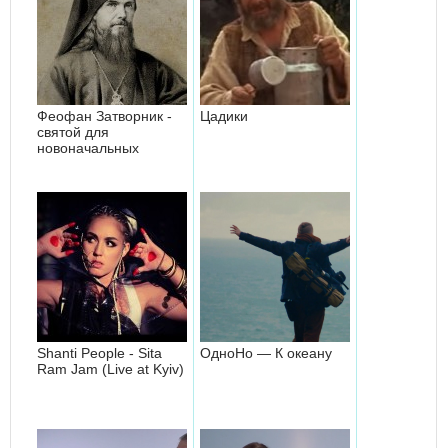
Феофан Затворник -
Цадики
святой для
новоначальных
Shanti People - Sita
ОдноНо — К океану
Ram Jam (Live at Kyiv)