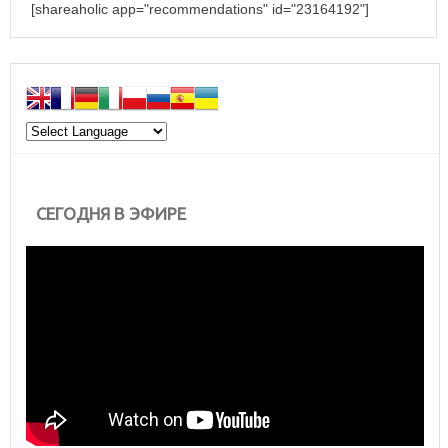
[shareaholic app="recommendations" id="23164192"]
СЕГОДНЯ В ЭФИРЕ