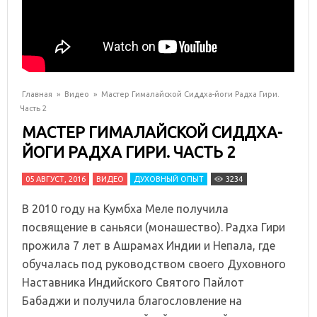
Главная
»
Видео
»
Мастер Гималайской Сиддха-йоги Радха Гири.
Часть 2
МАСТЕР ГИМАЛАЙСКОЙ СИДДХА-
ЙОГИ РАДХА ГИРИ. ЧАСТЬ 2
05 АВГУСТ, 2016
ВИДЕО
ДУХОВНЫЙ ОПЫТ
3234
В 2010 году на Кумбха Меле получила
посвящение в саньяси (монашество). Радха Гири
прожила 7 лет в Ашрамах Индии и Непала, где
обучалась под руководством своего Духовного
Наставника Индийского Святого Пайлот
Бабаджи и получила благословление на