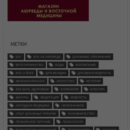
МЕТКИ
БОГ
ВСЕ ОБ АЮРВЕДЕ
ДУХОВНЫЕ УПРАЖНЕНИЯ
ВЕГЕТАРИАНСТВО
ВЕДЫ
ВОСПИТАНИЕ
ВСЕ О ЙОГЕ
ДЛЯ ЖЕНЩИН
ДУХОВНАЯ МУДРОСТЬ
ЖЕНСКАЯ КРАСОТА
ИСКУССТВО
ИСТОРИЯ
КАК БЫТЬ ЗДОРОВЫМ
КУЛИНАРИЯ
КУЛЬТУРА
МАНТРЫ
МЕДИТАЦИЯ
МУДРОСТЬ
НАРОДНАЯ МЕДИЦИНА
НЕПОЗНАННОЕ
ОПЫТ ДУХОВНЫХ ПРАКТИК
ПАЛОМНИЧЕСТВО
ПРАВИЛЬНОЕ ПИТАНИЕ
ПСИХОЛОГИЯ
ПСИХОЛОГИЯ ОТНОШЕНИЙ
РЕЛИГИИ МИРА
СЧАСТЬЕ