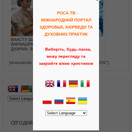
РОСА ТВ -
МІЖНАРОДНИЙ ПОРТАЛ
ЗДОРОВЬЯ, АЮРВЕДИ ТА
ДУХОВНИХ ПРАКТИК
ВААСТУ ШАСТРА и
Пробудившийся
ВАРНАШРАМА-
человек в спящем
ДХАРМА. Виды брака
мире
Виберіть, будь-ласка,
мову перегляду та
[shareaholic app="recommendations" id="23164192"]
закрийте вікно хрестиком
СЕГОДНЯ В ЭФИРЕ