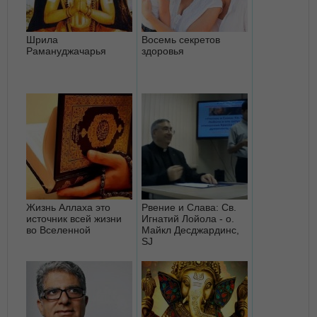
Шрила
Восемь секретов
Рамануджачарья
здоровья
Жизнь Аллаха это
Рвение и Слава: Св.
источник всей жизни
Игнатий Лойола - о.
во Вселенной
Майкл Десджардинс,
SJ