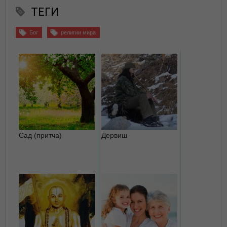
ТЕГИ
Бог
религии мира
Сад (притча)
Дервиш