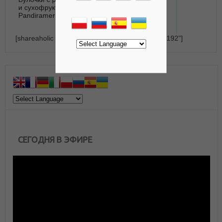
и сухофруктами -
грибами и
Pandiramerino
баклажанами
[shareaholic app="recommendations" id="23164192"]
СЕГОДНЯ В ЭФИРЕ