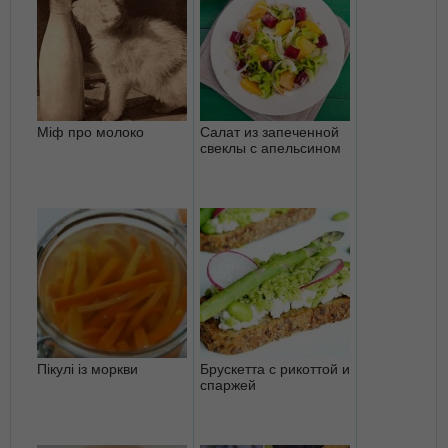
Міф про молоко
Салат из запеченной
свеклы с апельсином
Пікулі із моркви
Брускетта с рикоттой и
спаржей