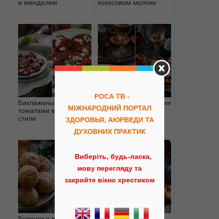
и миндалем
кокосовом молоке
РОСА ТВ -
Баклажаны с
Тарталетки с овощами
МІЖНАРОДНИЙ ПОРТАЛ
томатами в греческом
и оливками
стиле
ЗДОРОВЬЯ, АЮРВЕДИ ТА
ДУХОВНИХ ПРАКТИК
Виберіть, будь-ласка,
мову перегляду та
закрийте вікно хрестиком
Булочки с розмарином
Чечевичный суп с