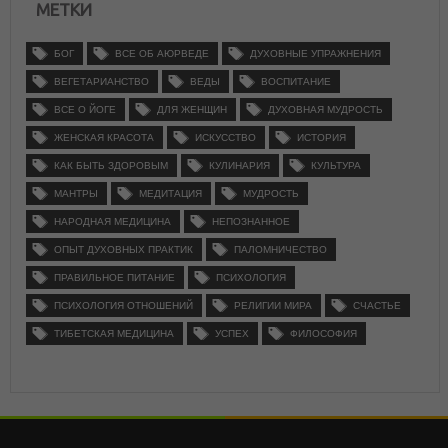
МЕТКИ
БОГ
ВСЕ ОБ АЮРВЕДЕ
ДУХОВНЫЕ УПРАЖНЕНИЯ
ВЕГЕТАРИАНСТВО
ВЕДЫ
ВОСПИТАНИЕ
ВСЕ О ЙОГЕ
ДЛЯ ЖЕНЩИН
ДУХОВНАЯ МУДРОСТЬ
ЖЕНСКАЯ КРАСОТА
ИСКУССТВО
ИСТОРИЯ
КАК БЫТЬ ЗДОРОВЫМ
КУЛИНАРИЯ
КУЛЬТУРА
МАНТРЫ
МЕДИТАЦИЯ
МУДРОСТЬ
НАРОДНАЯ МЕДИЦИНА
НЕПОЗНАННОЕ
ОПЫТ ДУХОВНЫХ ПРАКТИК
ПАЛОМНИЧЕСТВО
ПРАВИЛЬНОЕ ПИТАНИЕ
ПСИХОЛОГИЯ
ПСИХОЛОГИЯ ОТНОШЕНИЙ
РЕЛИГИИ МИРА
СЧАСТЬЕ
ТИБЕТСКАЯ МЕДИЦИНА
УСПЕХ
ФИЛОСОФИЯ