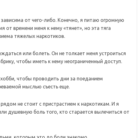
з зависима от чего-либо. Конечно, я питаю огромную
я от времени меня к нему «тянет», но эта тяга
риема тяжелых наркотиков.
уждаться или болеть. Он не толкает меня устроиться
брику, чтобы иметь к нему неограниченный доступ.
и хобби, чтобы проводить дни за поеданием
реваемой мыслью съесть еще.
рядом не стоит с пристрастием к наркотикам. И я
или душевную боль того, кто старается вылечиться от
дьми, которым это до боли знакомо.