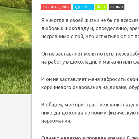
19 ЯНВАРЬ, 2017
ЗДОРОВЬЕ
ЙОГА
3028
Я никогда в своей жизни не была всерье
любовь к шоколаду и, определенно, врем
несравнима с той, что испытывают от п
Он не заставляет меня потеть, перевозб
на работу в шоколадный магазин или фа
И он не заставляет меня забросить сво
коричневого очарования на диване, обу
В общем, мое пристрастие к шоколаду и 
никогда до конца не пойму физическую 
наркомании.
Однако недавно я провела время с 8 лю