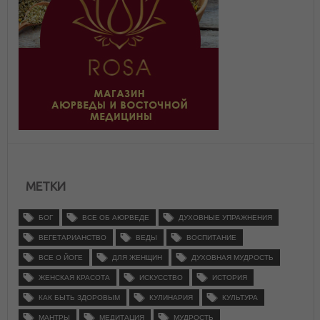
МЕТКИ
БОГ
ВСЕ ОБ АЮРВЕДЕ
ДУХОВНЫЕ УПРАЖНЕНИЯ
ВЕГЕТАРИАНСТВО
ВЕДЫ
ВОСПИТАНИЕ
ВСЕ О ЙОГЕ
ДЛЯ ЖЕНЩИН
ДУХОВНАЯ МУДРОСТЬ
ЖЕНСКАЯ КРАСОТА
ИСКУССТВО
ИСТОРИЯ
КАК БЫТЬ ЗДОРОВЫМ
КУЛИНАРИЯ
КУЛЬТУРА
МАНТРЫ
МЕДИТАЦИЯ
МУДРОСТЬ