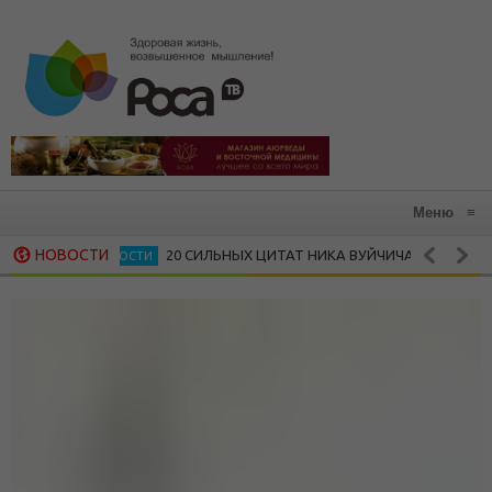
Меню
≡
НОВОСТИ
20 СИЛЬНЫХ ЦИТАТ НИКА ВУЙЧИЧА, КОТОРЫЕ ЗАРАЖ
ЛИЧНОСТИ
15 ВДОХНОВЛЯЮЩИХ ЦИТАТ МАЙИ ЭНДЖЕЛО
ЖЕНСКАЯ МУДРОСТЬ