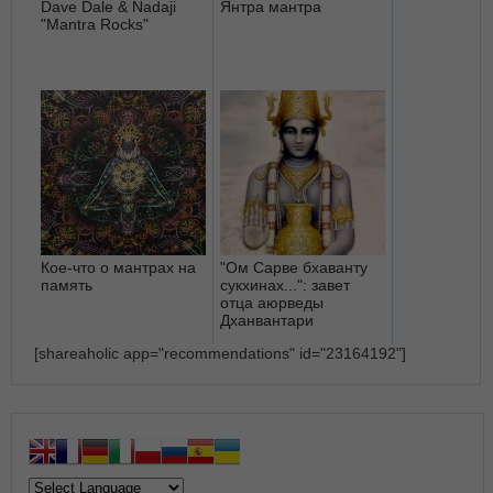
Dave Dale & Nadaji
Янтра мантра
"Mantra Rocks"
Кое-что о мантрах на
"Ом Сарве бхаванту
память
сукхинах...": завет
отца аюрведы
Дханвантари
[shareaholic app="recommendations" id="23164192"]