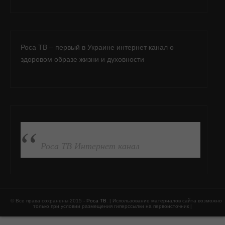
Роса ТВ – первый в Украине интернет канал о
здоровом образе жизни и духовности
ПОДПИСАТЬСЯ НА FB
Роса ТВ Интернет канал
© Все права сохранены 2015 -
Роса ТВ
. | Использование материалов сайта возможно
только при условии размещения гиперссылки на первоисточник |