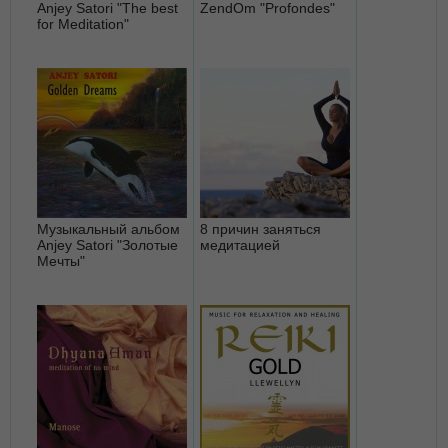
Anjey Satori "The best
ZendOm "Profondes"
for Meditation"
Музыкальный альбом
8 причин заняться
Anjey Satori "Золотые
медитацией
Мечты"