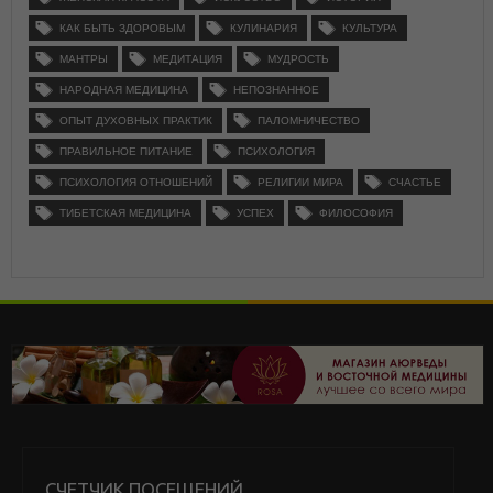
КАК БЫТЬ ЗДОРОВЫМ
КУЛИНАРИЯ
КУЛЬТУРА
МАНТРЫ
МЕДИТАЦИЯ
МУДРОСТЬ
НАРОДНАЯ МЕДИЦИНА
НЕПОЗНАННОЕ
ОПЫТ ДУХОВНЫХ ПРАКТИК
ПАЛОМНИЧЕСТВО
ПРАВИЛЬНОЕ ПИТАНИЕ
ПСИХОЛОГИЯ
ПСИХОЛОГИЯ ОТНОШЕНИЙ
РЕЛИГИИ МИРА
СЧАСТЬЕ
ТИБЕТСКАЯ МЕДИЦИНА
УСПЕХ
ФИЛОСОФИЯ
СЧЕТЧИК ПОСЕЩЕНИЙ