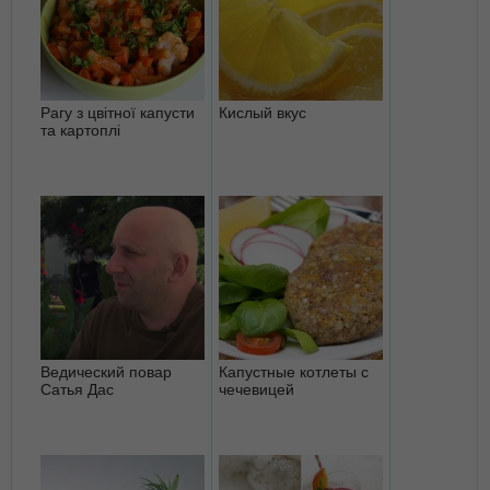
Рагу з цвітної капусти
Кислый вкус
та картоплі
Ведический повар
Капустные котлеты с
Сатья Дас
чечевицей