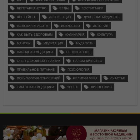
ВЕГЕТАРИАНСТВО
ВЕДЫ
ВОСПИТАНИЕ
ВСЕ О ЙОГЕ
ДЛЯ ЖЕНЩИН
ДУХОВНАЯ МУДРОСТЬ
ЖЕНСКАЯ КРАСОТА
ИСКУССТВО
ИСТОРИЯ
КАК БЫТЬ ЗДОРОВЫМ
КУЛИНАРИЯ
КУЛЬТУРА
МАНТРЫ
МЕДИТАЦИЯ
МУДРОСТЬ
НАРОДНАЯ МЕДИЦИНА
НЕПОЗНАННОЕ
ОПЫТ ДУХОВНЫХ ПРАКТИК
ПАЛОМНИЧЕСТВО
ПРАВИЛЬНОЕ ПИТАНИЕ
ПСИХОЛОГИЯ
ПСИХОЛОГИЯ ОТНОШЕНИЙ
РЕЛИГИИ МИРА
СЧАСТЬЕ
ТИБЕТСКАЯ МЕДИЦИНА
УСПЕХ
ФИЛОСОФИЯ