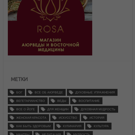
МЕТКИ
БОГ
ВСЕ ОБ АЮРВЕДЕ
ДУХОВНЫЕ УПРАЖНЕНИЯ
ВЕГЕТАРИАНСТВО
ВЕДЫ
ВОСПИТАНИЕ
ВСЕ О ЙОГЕ
ДЛЯ ЖЕНЩИН
ДУХОВНАЯ МУДРОСТЬ
ЖЕНСКАЯ КРАСОТА
ИСКУССТВО
ИСТОРИЯ
КАК БЫТЬ ЗДОРОВЫМ
КУЛИНАРИЯ
КУЛЬТУРА
МАНТРЫ
МЕДИТАЦИЯ
МУДРОСТЬ