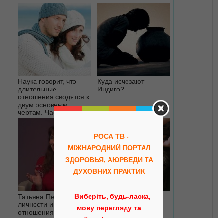
Наука говорит, что
Куда исчезают
длительные
Индиго?
отношения сводятся к
двум основным
чертам. Часть 2
РОСА ТВ -
МІЖНАРОДНИЙ ПОРТАЛ
ЗДОРОВЬЯ, АЮРВЕДИ ТА
ДУХОВНИХ ПРАКТИК
Татьяна Педан: «Типы
КАК ПСИХОЛОГИ
Виберіть, будь-ласка,
личности и
ИЗБАВЛЯЮТСЯ ОТ
мову перегляду та
отношения» Ч.2
СТРЕССА: