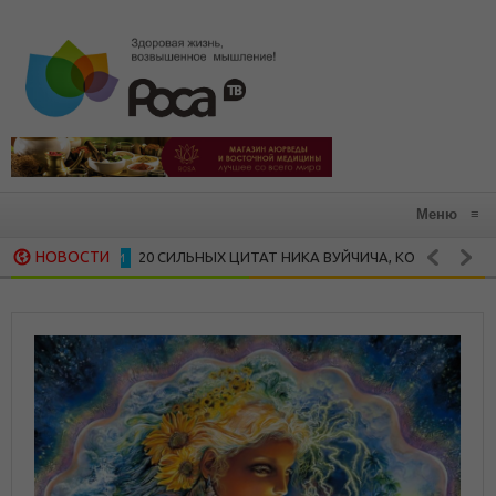
Меню
≡
НОВОСТИ
20 СИЛЬНЫХ ЦИТАТ НИКА ВУЙЧИЧА, КОТОРЫЕ ЗАРАЖАЮТ Ж
НОСТИ
15 ВДОХНОВЛЯЮЩИХ ЦИТАТ МАЙИ ЭНДЖЕЛОУ
СКАЯ МУДРОСТЬ