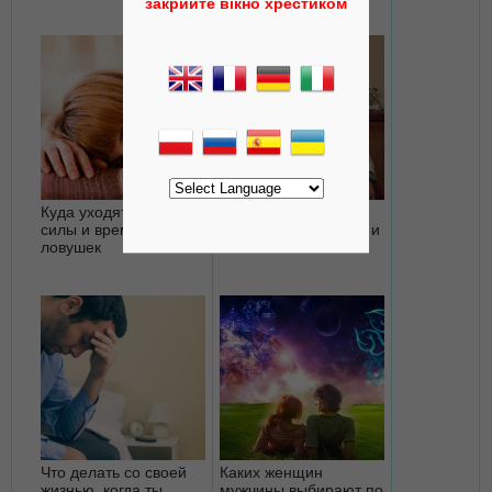
СПОСОБЫ,
закрийте вікно хрестиком
ПРОВЕРЕННЫЕ
ПРОФЕССИОНАЛАМИ
Куда уходят наши
Как развить
силы и время? 5
способность любить и
ловушек
быть любимым?
Что делать со своей
Каких женщин
жизнью, когда ты
мужчины выбирают по