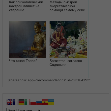
Как психологический
Методы быстрой
настрой влияет на
энергетической
старение
помощи самому себе
Что такое Тапас?
Богатство, согласно
Садашиве
[shareaholic app="recommendations" id="23164192"]