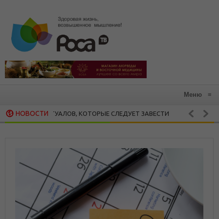
Меню
≡
НОВОСТИ
ИХ РИТУАЛОВ, КОТОРЫЕ СЛЕДУЕТ ЗАВЕСТИ
П
ЗДОРОВАЯ КУХНЯ
РУШАЕТ ВСЕ, ЧТО МЫ ЦЕНИМ: 15 РЕКОМЕНДАЦИЙ ХЕНДРИ ВЕЙСИНГЕР