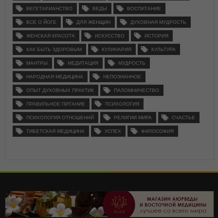
ВЕГЕТАРИАНСТВО
ВЕДЫ
ВОСПИТАНИЕ
ВСЕ О ЙОГЕ
ДЛЯ ЖЕНЩИН
ДУХОВНАЯ МУДРОСТЬ
ЖЕНСКАЯ КРАСОТА
ИСКУССТВО
ИСТОРИЯ
КАК БЫТЬ ЗДОРОВЫМ
КУЛИНАРИЯ
КУЛЬТУРА
МАНТРЫ
МЕДИТАЦИЯ
МУДРОСТЬ
НАРОДНАЯ МЕДИЦИНА
НЕПОЗНАННОЕ
ОПЫТ ДУХОВНЫХ ПРАКТИК
ПАЛОМНИЧЕСТВО
ПРАВИЛЬНОЕ ПИТАНИЕ
ПСИХОЛОГИЯ
ПСИХОЛОГИЯ ОТНОШЕНИЙ
РЕЛИГИИ МИРА
СЧАСТЬЕ
ТИБЕТСКАЯ МЕДИЦИНА
УСПЕХ
ФИЛОСОФИЯ