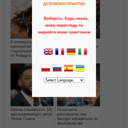
ДУХОВНИХ ПРАКТИК
Виберіть, будь-ласка,
мову перегляду та
закрийте вікно хрестиком
6 универсальных
Освободив свою
принципов
жизнь от 13 ненужных
социального влияния
вещей, вы
от Роберта Чалдини
почувствуете прилив
счастья и
удовольствия
Мечты сбываются: 50
Психологи
вдохновляющих цитат
рассказали, как
Уилла Смита
быстро избавиться от
беспокойства