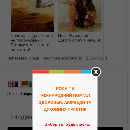
Почему вы до сих пор
Илья Журавлев -
не пробуждены?
Дорогу осилит идущий
Потому что вы этого
не хотите!
[shareaholic app="recommendations" id="23164192"]
РОСА ТВ -
МІЖНАРОДНИЙ ПОРТАЛ
ЗДОРОВЬЯ, АЮРВЕДИ ТА
ДУХОВНИХ ПРАКТИК
СЕГОДНЯ В ЭФИРЕ
Виберіть, будь-ласка,