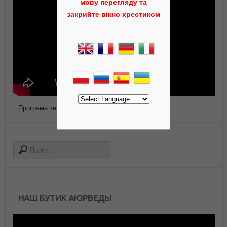
мову перегляду та
закрийте вікно хрестиком
Програма телепередач Роса ТВ
НАШ БУТИК АЮРВЕДЫ