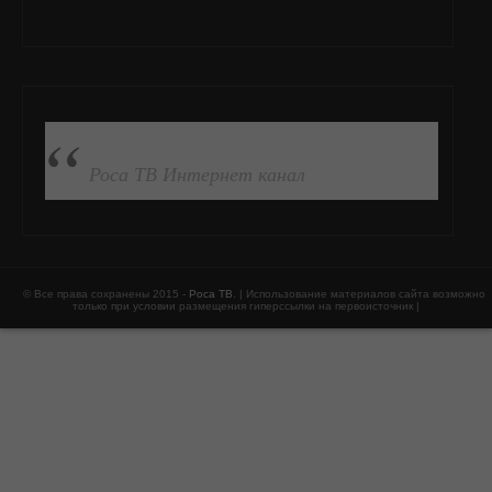
ПОДПИСАТЬСЯ НА FB
Роса ТВ Интернет канал
© Все права сохранены 2015 -
Роса ТВ
. | Использование материалов сайта возможно
только при условии размещения гиперссылки на первоисточник |