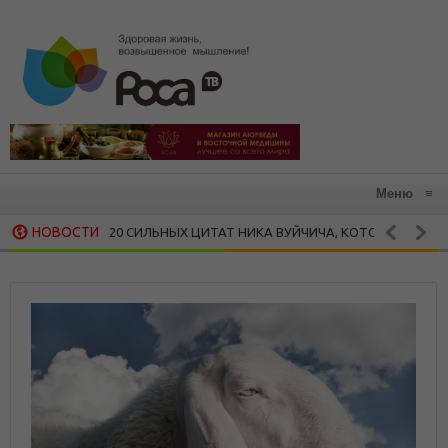
Меню
≡
НОВОСТИ
20 СИЛЬНЫХ ЦИТАТ НИКА ВУЙЧИЧА, КОТОРЫЕ ЗАРАЖАЮТ ЖА
ОСТИ
15 ВДОХНОВЛЯЮЩИХ ЦИТАТ МАЙИ ЭНДЖЕЛОУ
АЯ МУДРОСТЬ
З