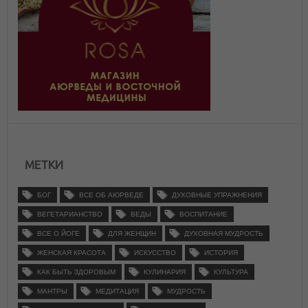
МЕТКИ
БОГ
ВСЕ ОБ АЮРВЕДЕ
ДУХОВНЫЕ УПРАЖНЕНИЯ
ВЕГЕТАРИАНСТВО
ВЕДЫ
ВОСПИТАНИЕ
ВСЕ О ЙОГЕ
ДЛЯ ЖЕНЩИН
ДУХОВНАЯ МУДРОСТЬ
ЖЕНСКАЯ КРАСОТА
ИСКУССТВО
ИСТОРИЯ
КАК БЫТЬ ЗДОРОВЫМ
КУЛИНАРИЯ
КУЛЬТУРА
МАНТРЫ
МЕДИТАЦИЯ
МУДРОСТЬ