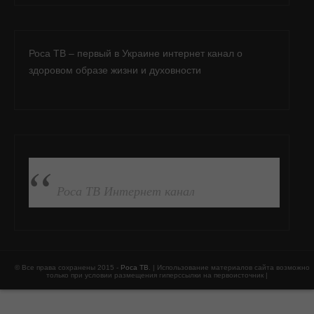
Роса ТВ – первый в Украине интернет канал о
здоровом образе жизни и духовности
ПОДПИСАТЬСЯ НА FB
Роса ТВ Интернет канал
© Все права сохранены 2015 -
Роса ТВ
. | Использование материалов сайта возможно
только при условии размещения гиперссылки на первоисточник |