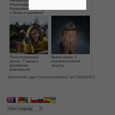
Императрицы
нашу судьбу
Александры
Федоровны 1899 года
о браке и семейной
жизни
Психологический
Вынос мозга: 5
детокс: 7 шагов к
психотехнологий
душевному
защиты
равновесию
[shareaholic app="recommendations" id="23164192"]