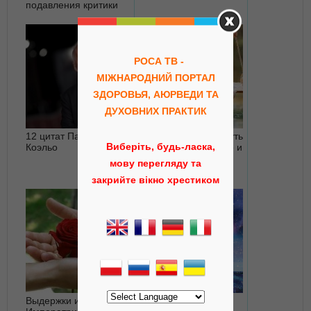
подавления критики
РОСА ТВ -
МІЖНАРОДНИЙ ПОРТАЛ
ЗДОРОВЬЯ, АЮРВЕДИ ТА
ДУХОВНИХ ПРАКТИК
12 цитат Пауло
Психотерапия как путь
Виберіть, будь-ласка,
Коэльо
к внутренней правде и
свободе
мову перегляду та
закрийте вікно хрестиком
Выдержки из записей
Как наш ум создает