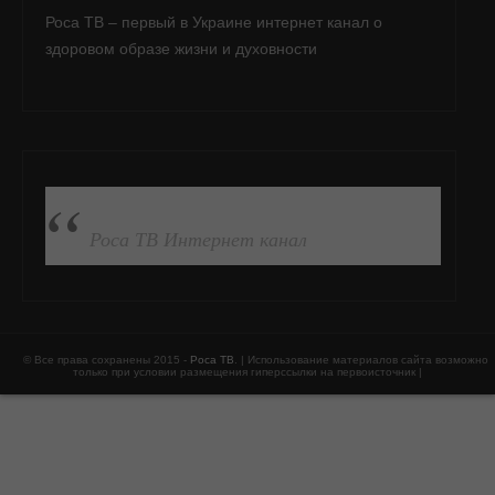
Роса ТВ – первый в Украине интернет канал о
здоровом образе жизни и духовности
ПОДПИСАТЬСЯ НА FB
Роса ТВ Интернет канал
© Все права сохранены 2015 -
Роса ТВ
. | Использование материалов сайта возможно
только при условии размещения гиперссылки на первоисточник |