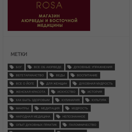
МЕТКИ
БОГ
ВСЕ ОБ АЮРВЕДЕ
ДУХОВНЫЕ УПРАЖНЕНИЯ
ВЕГЕТАРИАНСТВО
ВЕДЫ
ВОСПИТАНИЕ
ВСЕ О ЙОГЕ
ДЛЯ ЖЕНЩИН
ДУХОВНАЯ МУДРОСТЬ
ЖЕНСКАЯ КРАСОТА
ИСКУССТВО
ИСТОРИЯ
КАК БЫТЬ ЗДОРОВЫМ
КУЛИНАРИЯ
КУЛЬТУРА
МАНТРЫ
МЕДИТАЦИЯ
МУДРОСТЬ
НАРОДНАЯ МЕДИЦИНА
НЕПОЗНАННОЕ
ОПЫТ ДУХОВНЫХ ПРАКТИК
ПАЛОМНИЧЕСТВО