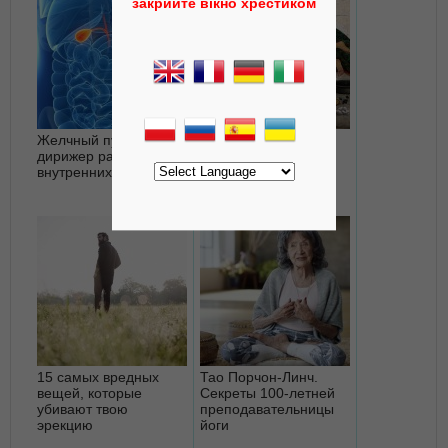
Желчный пузырь —
Крийя Кала - ранняя
дирижер работы
диагностика
внутренних органов
заболеваний в
Аюрведе
15 самых вредных
Тао Порчон-Линч.
вещей, которые
Секреты 100-летней
убивают твою
преподавательницы
эрекцию
йоги