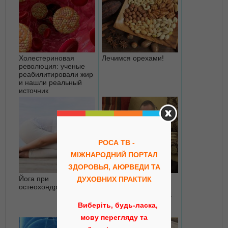
Холестериновая
Лечимся орехами!
революция: ученые
реабилитировали жир
и нашли реальный
источник
атеросклероза
Йога при
Геннадий Кирица:
остеохондрозе
Аюрведа на каждый
день. День 1, часть 4