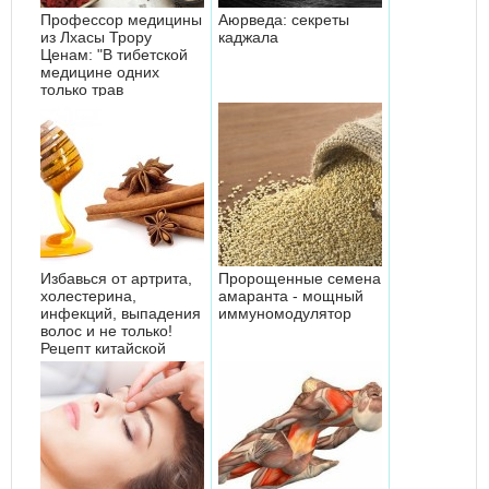
Профессор медицины
Аюрведа: секреты
из Лхасы Трору
каджала
Ценам: "В тибетской
медицине одних
только трав
используется б...
Избавься от артрита,
Пророщенные семена
холестерина,
амаранта - мощный
инфекций, выпадения
иммуномодулятор
волос и не только!
Рецепт китайской
медицины!