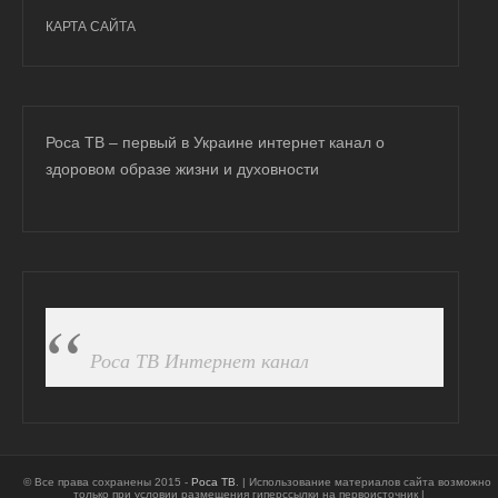
КАРТА САЙТА
Роса ТВ – первый в Украине интернет канал о
здоровом образе жизни и духовности
ПОДПИСАТЬСЯ НА FB
Роса ТВ Интернет канал
© Все права сохранены 2015 -
Роса ТВ
. | Использование материалов сайта возможно
только при условии размещения гиперссылки на первоисточник |