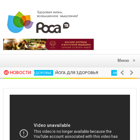
Меню
≡
НОВОСТИ
ЙОГА ДЛЯ ЗДОРОВЬЯ
В ГАРМОНИ
ЗДОРОВЬЕ
АЮРВЕДА
10 ХОРОШИХ РИТУАЛОВ, КОТОРЫЕ СЛЕДУЕТ З
ПСИХОЛОГИЯ