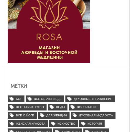
МЕТКИ
БОГ
ВСЕ ОБ АЮРВЕДЕ
ДУХОВНЫЕ УПРАЖНЕНИЯ
ВЕГЕТАРИАНСТВО
ВЕДЫ
ВОСПИТАНИЕ
ВСЕ О ЙОГЕ
ДЛЯ ЖЕНЩИН
ДУХОВНАЯ МУДРОСТЬ
ЖЕНСКАЯ КРАСОТА
ИСКУССТВО
ИСТОРИЯ
КАК БЫТЬ ЗДОРОВЫМ
КУЛИНАРИЯ
КУЛЬТУРА