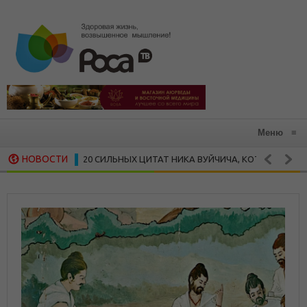
Меню
≡
НОВОСТИ
20 СИЛЬНЫХ ЦИТАТ НИКА ВУЙЧИЧА, КОТОРЫЕ ЗАРАЖАЮТ Ж
НОСТИ
15 ВДОХНОВЛЯЮЩИХ ЦИТАТ МАЙИ ЭНДЖЕЛОУ
СКАЯ МУДРОСТЬ