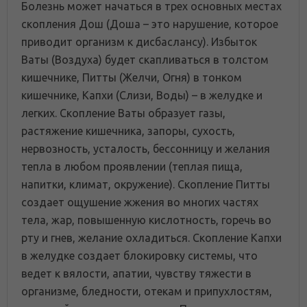
Болезнь может начаться в трех основных местах
скопления Дош (Доша – это нарушение, которое
приводит организм к дисбаслансу). Избыток
Ваты (Воздуха) будет скапливаться в толстом
кишечнике, Питты (Желчи, Огня) в тонком
кишечнике, Капхи (Слизи, Воды) – в желудке и
легких. Скопление Ваты образует газы,
растяжение кишечника, запоры, сухость,
нервозность, усталость, бессонницу и желания
тепла в любом проявлении (теплая пища,
напитки, климат, окружение). Скопление Питты
создает ощушение жжения во многих частях
тела, жар, повышенную кислотность, горечь во
рту и гнев, желание охладиться. Скопление Капхи
в желудке создает блокировку системы, что
ведет к вялости, апатии, чувству тяжести в
организме, бледности, отекам и припухлостям,