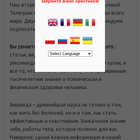
закрийте вікно хрестиком
Наш второй, международный русскоязычный
Телеграм-канал для любителей аюрведы всего
мира. Двуязычным согражданам рекомендуем
подписаться на оба канала.
Вы узнаете много интересного и полезного :
статьи, видео, интервью, афоризмы,
рекомендации, рецепты вегетарианской кухни, и
все то, что поможет вам получить проверенные
тысячелетние знания о психическом и
физическом здоровье человека.
Аюрведа – древнейшая наука не только о том,
как жить без болезней, но и о том, как стать
эффективным и счастливым. Уникальное знание
себя, работы тела, которое полезно для вас.
Наверное, самая важная информация в нашей