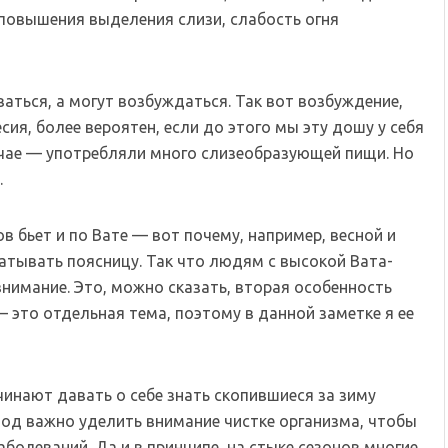
повышения выделения слизи, слабость огня
аться, а могут возбуждаться. Так вот возбуждение,
сия, более вероятен, если до этого мы эту дошу у себя
учае — употребляли много слизеобразующей пищи. Но
.
ов бьет и по Вате — вот почему, например, весной и
атывать поясницу. Так что людям с высокой Вата-
нимание. Это, можно сказать, вторая особенность
 это отдельная тема, поэтому в данной заметке я ее
чинают давать о себе знать скопившиеся за зиму
риод важно уделить внимание чистке организма, чтобы
болеваний. Да и в принципе, на стыке сезонов многие