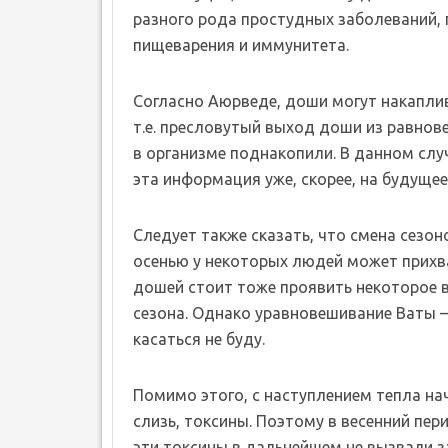
разного рода простудных заболеваний, 
пищеварения и иммунитета.
Согласно Аюрведе, доши могут накаплив
т.е. пресловутый выход доши из равнове
в организме поднакопили. В данном сл
эта информация уже, скорее, на будущее
Следует также сказать, что смена сезон
осенью у некоторых людей может прихв
дошей стоит тоже проявить некоторое в
сезона. Однако уравновешивание Ваты —
касаться не буду.
Помимо этого, с наступлением тепла на
слизь, токсины. Поэтому в весенний пе
эти токсины в дальнейшем не вызвали за