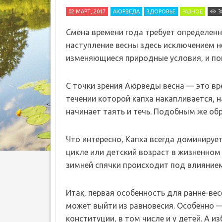
02 МАРТ, 2017
АЮРВЕДА
ЗДОРОВЬЕ
РАЗНОЕ
3
Смена времени года требует определенн
наступление весны здесь исключением не
изменяющиеся природные условия, и пой
С точки зрения Аюрведы весна — это вр
течении которой капха накапливается, н
начинает таять и течь. Подобным же обр
Что интересно, Капха всегда доминирует
цикле или детский возраст в жизненном 
зимней спячки происходит под влиянием
Итак, первая особенность для ранне-вес
может выйти из равновесия. Особенно 
конституции, в том числе и у детей. А 