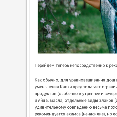
Перейдем теперь непосредственно к рек
Как обычно, для уравновешивания дош 
уменьшения Капхи предполагает ограни
продуктов (особенно в утреннее и вечер
и яйца, масла, отдельные виды злаков (о
удивительному совпадению весьма похож
рекомендуется ахимса (ненасилие), но е