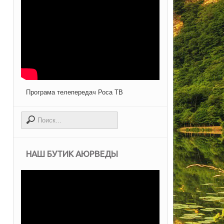
Програма телепередач Роса ТВ
НАШ БУТИК АЮРВЕДЫ