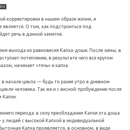
810
ой корректировки в нашем образе жизни, и
 является. О том, как подстроиться под
дет речь в данной заметке.
емя выхода из равновесия Капха-доши. После зимы, в
аступает потепление, в результате чего все кругом
азом, начинает «течь» и капха.
 в начале цикла — будь то ранее утро в дневном
цикле человека. Так же и с весной: пробуждение после
 Капхи.
еннего периода: в силу преобладания Капхи эта доша
— у людей с высокой Капхой в индивидуальной
избыточная Капха проявляется, в основном, в виде