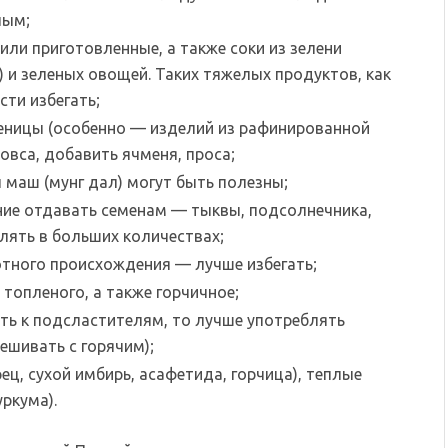
лым;
ли приготовленные, а также соки из зелени
) и зеленых овощей. Таких тяжелых продуктов, как
ти избегать;
еницы (особенно — изделий из рафинированной
 овса, добавить ячменя, проса;
 маш (мунг дал) могут быть полезны;
ение отдавать семенам — тыквы, подсолнечника,
блять в больших количествах;
тного происхождения — лучше избегать;
топленого, а также горчичное;
гать к подсластителям, то лучше употреблять
ешивать с горячим);
ец, сухой имбирь, асафетида, горчица), теплые
уркума).