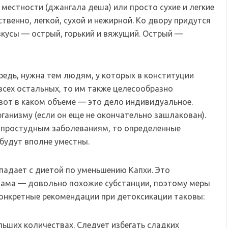
местности (джангала деша) или просто сухие и легкие
венно, легкой, сухой и нежирной. Ко двору придутся
вкусы — острый, горький и вяжущий. Острый —
ередь, нужна тем людям, у которых в конституции
всех остальных, то им также целесообразно
вот в каком объеме — это дело индивидуальное.
ганизму (если он еще не окончательно зашлакован).
 к простудным заболеваниям, то определенные
будут вполне уместны.
адает с диетой по уменьшению Капхи. Это
) и ама — довольно похожие субстанции, поэтому меры
конкретные рекомендации при детоксикации таковы:
ьших количествах. Следует избегать сладких