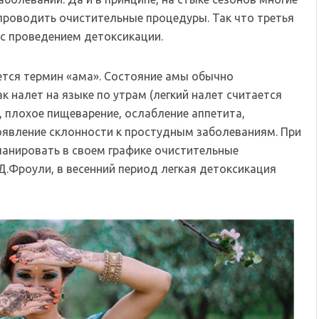
роводить очистительные процедуры. Так что третья
 с проведением детоксикации.
уется термин «ама». Состояние амы обычно
 налет на языке по утрам (легкий налет считается
, плохое пищеварение, ослабление аппетита,
оявление склонности к простудным заболеваниям. При
ланировать в своем графике очистительные
Д.Фроули, в весенний период легкая детоксикация