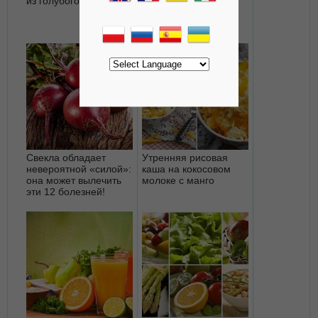
из голубого сыра
апельсином
Свекла обладает
Утренняя рисовая
невероятной «силой»:
каша на кокосовом
она может вылечить
молоке с манго
эти 12 болезней!