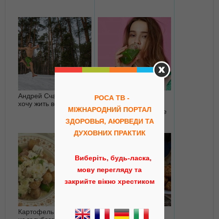
Андрей Счастье: «Я
Как вывести из
РОСА ТВ -
хочу жить всегда!»
организма все
МІЖНАРОДНИЙ ПОРТАЛ
ненужное и ядовитое
ЗДОРОВЬЯ, АЮРВЕДИ ТА
ДУХОВНИХ ПРАКТИК
Виберіть, будь-ласка,
мову перегляду та
закрийте вікно хрестиком
Картофель с соусом
Овсяное печенье с