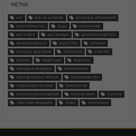
МЕТКИ
БОГ
ВСЕ ОБ АЮРВЕДЕ
ДУХОВНЫЕ УПРАЖНЕНИЯ
ВЕГЕТАРИАНСТВО
ВЕДЫ
ВОСПИТАНИЕ
ВСЕ О ЙОГЕ
ДЛЯ ЖЕНЩИН
ДУХОВНАЯ МУДРОСТЬ
ЖЕНСКАЯ КРАСОТА
ИСКУССТВО
ИСТОРИЯ
КАК БЫТЬ ЗДОРОВЫМ
КУЛИНАРИЯ
КУЛЬТУРА
МАНТРЫ
МЕДИТАЦИЯ
МУДРОСТЬ
НАРОДНАЯ МЕДИЦИНА
НЕПОЗНАННОЕ
ОПЫТ ДУХОВНЫХ ПРАКТИК
ПАЛОМНИЧЕСТВО
ПРАВИЛЬНОЕ ПИТАНИЕ
ПСИХОЛОГИЯ
ПСИХОЛОГИЯ ОТНОШЕНИЙ
РЕЛИГИИ МИРА
СЧАСТЬЕ
ТИБЕТСКАЯ МЕДИЦИНА
УСПЕХ
ФИЛОСОФИЯ