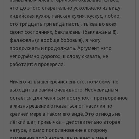
что до этого старательно ускользало из виду:
индийская кухня, тайская кухня, кускус, лобио,
сто тридцать три вида пасты, тыква во всех
своих состояниях, баклажаны (баклажаны!!!),
фалафель (и вообще бобовые), я могу
продолжать и продолжать. Аргумент «это
неподъёмно дорого», к слову сказать, не
работает: я проверяла.
Ничего из вышеперечисленного, по-моему, не
выходит за рамки очевидного. Неочевидным
остаётся для меня сам поступок − претворённое
в жизнь решение отказаться от насилия по
крайней мере в таком его виде. Это отнюдь не
лёгкий шаг, привычка – действительно вторая
натура, и само поползновение в сторону
изменения этой натуры вызывает у меня