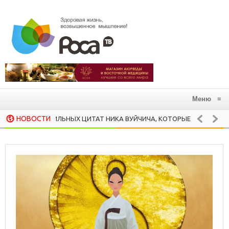
Меню
≡
НОВОСТИ
20 СИЛЬНЫХ ЦИТАТ НИКА ВУЙЧИЧА, КОТОРЫЕ ЗАРАЖАЮТ ЖАЖДОЙ
ПРЯНЫЙ САЛАТ ИЗ ОВОЩЕЙ ГРИЛЬ С БАГЕТОМ
КУХНЯ
ЗДОРОВЬЕ