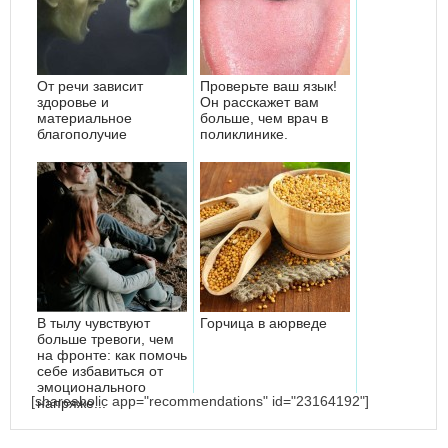
От речи зависит
Проверьте ваш язык!
здоровье и
Он расскажет вам
материальное
больше, чем врач в
благополучие
поликлинике.
В тылу чувствуют
Горчица в аюрведе
больше тревоги, чем
на фронте: как помочь
себе избавиться от
эмоционального
[shareaholic app="recommendations" id="23164192"]
напряже...