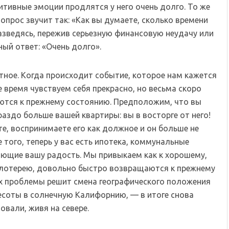
тивные эмоции продлятся у него очень долго. То же
вопрос звучит так: «Как вы думаете, сколько времени
разведясь, пережив серьезную финансовую неудачу или
ный ответ: «Очень долго».
ное. Когда происходит событие, которое нам кажется
 время чувствуем себя прекрасно, но весьма скоро
тся к прежнему состоянию. Предположим, что вы
аздо больше вашей квартиры: вы в восторге от него!
е, воспринимаете его как должное и он больше не
того, теперь у вас есть ипотека, коммунальные
ающие вашу радость. Мы привыкаем как к хорошему,
 в лотерею, довольно быстро возвращаются к прежнему
 их проблемы решит смена географического положения
есоты в солнечную Калифорнию, — в итоге снова
овали, живя на севере.