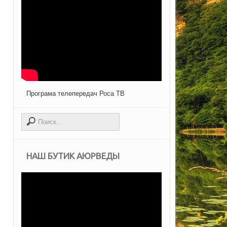
Програма телепередач Роса ТВ
НАШ БУТИК АЮРВЕДЫ