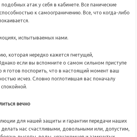
 подобных атак у себя в кабинете. Все панические
способностью к самоограничению. Все, что когда-либо
покаивается.
эмоциях, испытываемых нами.
ю, которая нередко кажется гнетущей,
днако если вы вспомните о самом сильном приступе
то я готов поспорить, что в настоящий момент ваш
лностью исчез. Словно поглотившая вас поначалу
 спокойной.
литься вечно
люции для нашей защиты и гарантии передачи наших
бы делать нас счастливыми, довольными или, допустим,
к боязнь высоты, воды, незнакомцев и замкнутых