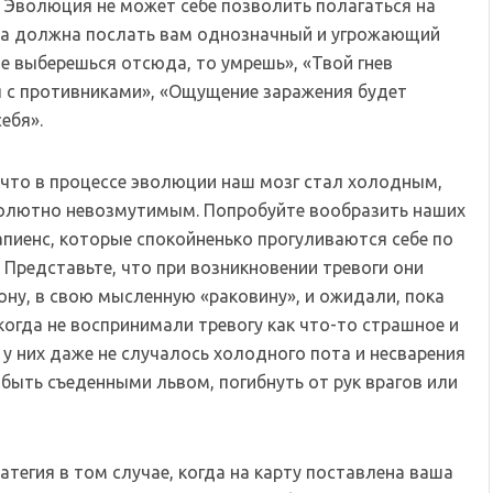
. Эволюция не может себе позволить полагаться на
на должна послать вам однозначный и угрожающий
не выберешься отсюда, то умрешь», «Твой гнев
я с противниками», «Ощущение заражения будет
ебя».
 что в процессе эволюции наш мозг стал холодным,
олютно невозмутимым. Попробуйте вообразить наших
пиенс, которые спокойненько прогуливаются себе по
 Представьте, что при возникновении тревоги они
ону, в свою мысленную «раковину», и ожидали, пока
когда не воспринимали тревогу как что-то страшное и
 у них даже не случалось холодного пота и несварения
 быть съеденными львом, погибнуть от рук врагов или
тегия в том случае, когда на карту поставлена ваша