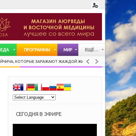
ВЕДА
ПРОГРАММЫ
МИР
ЕЩЁ…
СТАТЬИ
 КОТОРЫЕ ЗАРАЖАЮТ ЖАЖДОЙ ЖИЗНИ
PANCOT
ЗДОРОВАЯ КУХНЯ
ВИДЕО
МУЗЫКА
СЕГОДНЯ В ЭФИРЕ