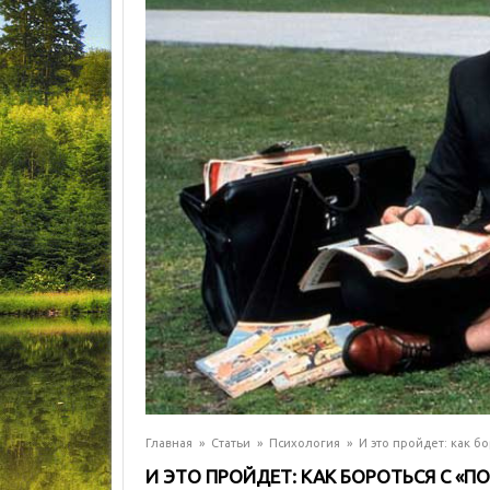
Главная
»
Статьи
»
Психология
»
И это пройдет: как б
И ЭТО ПРОЙДЕТ: КАК БОРОТЬСЯ С «