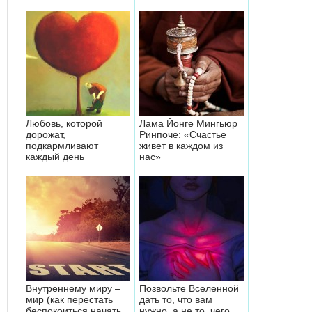
Любовь, которой
Лама Йонге Мингьюр
дорожат,
Ринпоче: «Счастье
подкармливают
живет в каждом из
каждый день
нас»
Внутреннему миру –
Позвольте Вселенной
мир (как перестать
дать то, что вам
беспокоиться начать
нужно, а не то, чего