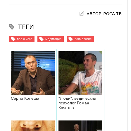
АВТОР: РОСА ТВ
ТЕГИ
все о йоге
медитация
психология
Сергій Колеша
"Люди": ведический
психолог Роман
Кочетов