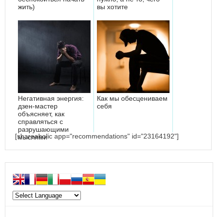
жить)
вы хотите
Негативная энергия:
Как мы обесцениваем
дзен-мастер
себя
объясняет, как
справляться с
разрушающими
[shareaholic app="recommendations" id="23164192"]
мыслями