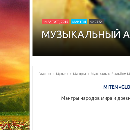
14 АВГУСТ, 2015
МАНТРЫ
2752
МУЗЫКАЛЬНЫЙ АЛ
Главная
»
Музыка
»
Мантры
»
Музыкальный альбом Mit
MITEN «GLO
Мантры народов мира и древн