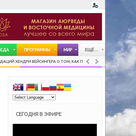
ВЕДА
ПРОГРАММЫ
МИР
ЕЩЁ…
СТАТЬИ
ДРИ ВЕЙСИНГЕРА О ТОМ, КАК ПРОТИВОСТОЯТЬ ВОЛНЕНИЯМ
АЮР
ВИДЕО
МУЗЫКА
СЕГОДНЯ В ЭФИРЕ