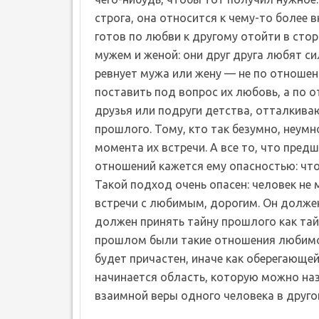
строга, она относится к чему-то более 
готов по любви к другому отойти в стор
мужем и женой: они друг друга любят сил
ревнует мужа или жену — не по отношен
поставить под вопрос их любовь, а по
друзья или подруги детства, отталкива
прошлого. Тому, кто так безумно, неумн
момента их встречи. А все то, что предш
отношений кажется ему опасностью: что
Такой подход очень опасен: человек не м
встречи с любимым, дорогим. Он должен
должен принять тайну прошлого как тайн
прошлом были такие отношения любимог
будет причастен, иначе как оберегающе
начинается область, которую можно назв
взаимной веры одного человека в друго