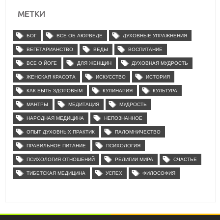
МЕТКИ
БОГ
ВСЕ ОБ АЮРВЕДЕ
ДУХОВНЫЕ УПРАЖНЕНИЯ
ВЕГЕТАРИАНСТВО
ВЕДЫ
ВОСПИТАНИЕ
ВСЕ О ЙОГЕ
ДЛЯ ЖЕНЩИН
ДУХОВНАЯ МУДРОСТЬ
ЖЕНСКАЯ КРАСОТА
ИСКУССТВО
ИСТОРИЯ
КАК БЫТЬ ЗДОРОВЫМ
КУЛИНАРИЯ
КУЛЬТУРА
МАНТРЫ
МЕДИТАЦИЯ
МУДРОСТЬ
НАРОДНАЯ МЕДИЦИНА
НЕПОЗНАННОЕ
ОПЫТ ДУХОВНЫХ ПРАКТИК
ПАЛОМНИЧЕСТВО
ПРАВИЛЬНОЕ ПИТАНИЕ
ПСИХОЛОГИЯ
ПСИХОЛОГИЯ ОТНОШЕНИЙ
РЕЛИГИИ МИРА
СЧАСТЬЕ
ТИБЕТСКАЯ МЕДИЦИНА
УСПЕХ
ФИЛОСОФИЯ