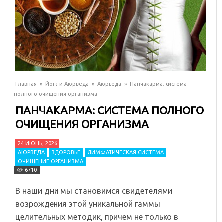
Главная
»
Йога и Аюрведа
»
Аюрведа
»
Панчакарма: система
полного очищения организма
ПАНЧАКАРМА: СИСТЕМА ПОЛНОГО
ОЧИЩЕНИЯ ОРГАНИЗМА
24 ИЮНЬ, 2026
АЮРВЕДА
ЗДОРОВЬЕ
ЛИМФАТИЧЕСКАЯ СИСТЕМА
ОЧИЩЕНИЕ ОРГАНИЗМА
6710
В наши дни мы становимся свидетелями
возрождения этой уникальной гаммы
целительных методик, причем не только в