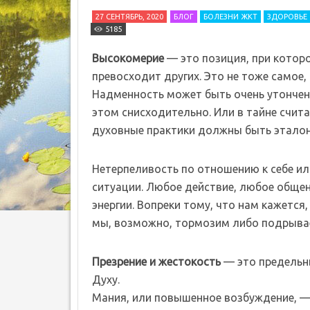
27 СЕНТЯБРЬ, 2020
БЛОГ
БОЛЕЗНИ ЖКТ
ЗДОРОВЬЕ
5185
Высокомерие
— это позиция, при которо
превосходит других. Это не тоже самое,
Надменность может быть очень утончен
этом снисходительно. Или в тайне счита
духовные практики должны быть эталон
Нетерпеливость по отношению к себе ил
ситуации. Любое действие, любое обще
энергии. Вопреки тому, что нам кажетс
мы, возможно, тормозим либо подрыва
Презрение и жестокость
— это предельн
Духу.
Мания, или повышенное возбуждение, —