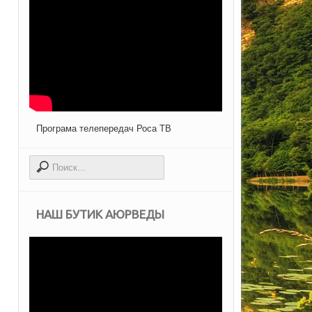
Програма телепередач Роса ТВ
НАШ БУТИК АЮРВЕДЫ