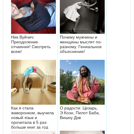
Ник Вуйчич:
Почему мужчины и
Преодоление
женщины мыслят по-
отчаяния! Смотреть
разному. Гениальное
всем!
объяснение!
Как я стала
О радости: Цезарь,
жаворонком, выучила
Э.Коэн, Пилот Баба,
новый язык и
Вишну Дэв
прочитала в 5 раз
больше книг за год