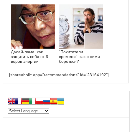
Далай-лама: как
"Похитители
защитить себя от 6
времени": как с ними
воров энергии
бороться?
[shareaholic app="recommendations" id="23164192"]