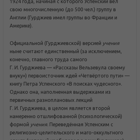
1924 года, начиная с которого Успенский вёл
свою многочисленную (до 500 чел.) группу в
Англии (Гурджиев имел группы во Франции и
Америке).
Официальной (Гурджиевской) версией
учения
ныне считают единственный (за исключением,
конечно, главного труда самого
Г. И. Гурджиева — «Рассказы Вельзевула своему
внуку») первоисточник идей «Четвёртого пути» —
книгу Петра Успенского «В поисках чудесного».
Однако она, наполненная выдержками из
первичных разноплановых лекций
Г. И. Гурджиева, в целом является второй
намеренно отшлифованной (психологической)
формой
учения
. Переведённая Успенским с
религиозно-целительского и маго-оккультного