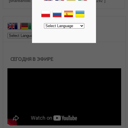
[shareaholic app="recommendations" id="23164192"]
СЕГОДНЯ В ЭФИРЕ