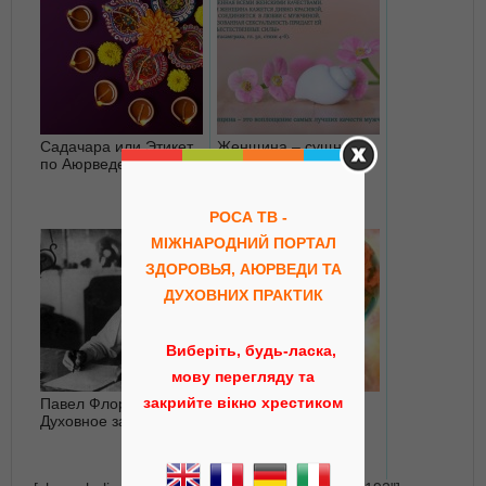
Садачара или Этикет
Женщина – сущность
по Аюрведе
мира. Аюрведа о
женщине
РОСА ТВ -
МІЖНАРОДНИЙ ПОРТАЛ
ЗДОРОВЬЯ, АЮРВЕДИ ТА
ДУХОВНИХ ПРАКТИК
Виберіть, будь-ласка,
мову перегляду та
закрийте вікно хрестиком
Павел Флоренский.
Медитация
Духовное завещание
«Исцеление
Любовью»