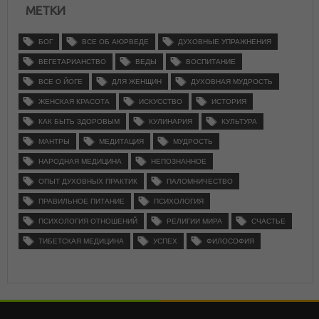
МЕТКИ
БОГ
ВСЕ ОБ АЮРВЕДЕ
ДУХОВНЫЕ УПРАЖНЕНИЯ
ВЕГЕТАРИАНСТВО
ВЕДЫ
ВОСПИТАНИЕ
ВСЕ О ЙОГЕ
ДЛЯ ЖЕНЩИН
ДУХОВНАЯ МУДРОСТЬ
ЖЕНСКАЯ КРАСОТА
ИСКУССТВО
ИСТОРИЯ
КАК БЫТЬ ЗДОРОВЫМ
КУЛИНАРИЯ
КУЛЬТУРА
МАНТРЫ
МЕДИТАЦИЯ
МУДРОСТЬ
НАРОДНАЯ МЕДИЦИНА
НЕПОЗНАННОЕ
ОПЫТ ДУХОВНЫХ ПРАКТИК
ПАЛОМНИЧЕСТВО
ПРАВИЛЬНОЕ ПИТАНИЕ
ПСИХОЛОГИЯ
ПСИХОЛОГИЯ ОТНОШЕНИЙ
РЕЛИГИИ МИРА
СЧАСТЬЕ
ТИБЕТСКАЯ МЕДИЦИНА
УСПЕХ
ФИЛОСОФИЯ