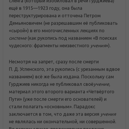
сленга (который изобиловал в речи Гурджиева)
ещё в 1915—1923 году, она была
переструктурирована и отточена Петром
Демьяновичем (не разрешавшим её публиковать
«сырой») в его многочисленных лекциях по
системе
(как рукопись под названием «В поисках
чудесного: фрагменты неизвестного
учения
»).
Несмотря на запрет, сразу после смерти
П. Д. Успенского, эта рукопись (с урезанным вдвое
названием) всё же была издана. Поскольку сам
Гурджиев никогда не публиковал своё
учение
,
материал этого второго варианта «Четвёртого
Пути» (уже после смерти его основателей) и
стали полагать «основным». Парадокс
заключается в том, что даже эта версия
учения
не являлась ни окончательной, ни совершенной.
Во всяком случае, предсмертное послание