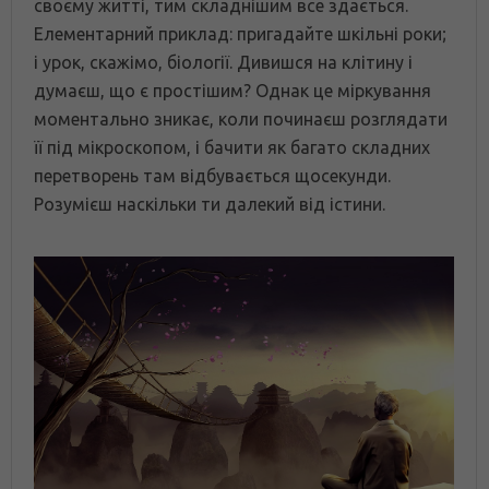
своєму житті, тим складнішим все здається.
Елементарний приклад: пригадайте шкільні роки;
і урок, скажімо, біології. Дивишся на клітину і
думаєш, що є простішим? Однак це міркування
моментально зникає, коли починаєш розглядати
її під мікроскопом, і бачити як багато складних
перетворень там відбувається щосекунди.
Розумієш наскільки ти далекий від істини.