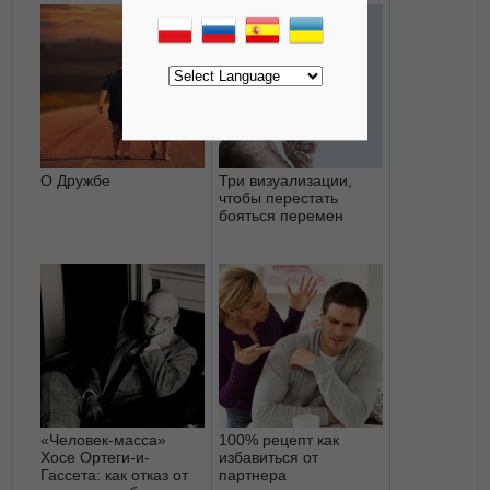
О Дружбе
Три визуализации,
чтобы перестать
бояться перемен
«Человек-масса»
100% рецепт как
Хосе Ортеги-и-
избавиться от
Гассета: как отказ от
партнера