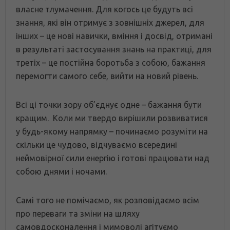
власне тлумачення. Для когось це будуть всі
знання, які він отримує з зовнішніх джерел, для
інших – це нові навички, вміння і досвід, отримані
в результаті застосування знань на практиці, для
третіх – це постійна боротьба з собою, бажання
перемогти самого себе, вийти на новий рівень.
Всі ці точки зору об’єднує одне – бажання бути
кращим. Коли ми твердо вирішили розвиватися
у будь-якому напрямку – починаємо розуміти на
скільки це чудово, відчуваємо всередині
неймовірної сили енергію і готові працювати над
собою днями і ночами.
Самі того не помічаємо, як розповідаємо всім
про переваги та зміни на шляху
самовдосконалення і мимоволі агітуємо