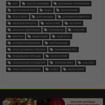
БОГ
ВСЕ ОБ АЮРВЕДЕ
ДУХОВНЫЕ УПРАЖНЕНИЯ
ВЕГЕТАРИАНСТВО
ВЕДЫ
ВОСПИТАНИЕ
ВСЕ О ЙОГЕ
ДЛЯ ЖЕНЩИН
ДУХОВНАЯ МУДРОСТЬ
ЖЕНСКАЯ КРАСОТА
ИСКУССТВО
ИСТОРИЯ
КАК БЫТЬ ЗДОРОВЫМ
КУЛИНАРИЯ
КУЛЬТУРА
МАНТРЫ
МЕДИТАЦИЯ
МУДРОСТЬ
НАРОДНАЯ МЕДИЦИНА
НЕПОЗНАННОЕ
ОПЫТ ДУХОВНЫХ ПРАКТИК
ПАЛОМНИЧЕСТВО
ПРАВИЛЬНОЕ ПИТАНИЕ
ПСИХОЛОГИЯ
ПСИХОЛОГИЯ ОТНОШЕНИЙ
РЕЛИГИИ МИРА
СЧАСТЬЕ
ТИБЕТСКАЯ МЕДИЦИНА
УСПЕХ
ФИЛОСОФИЯ