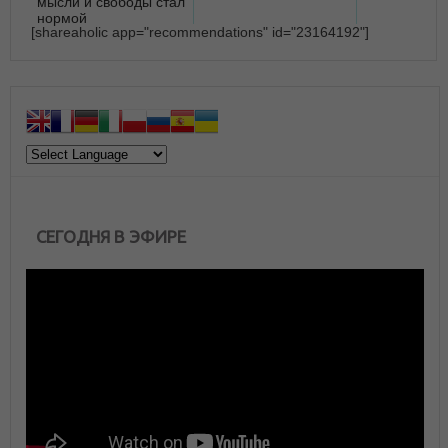
мысли и свободы стал
нормой
[shareaholic app="recommendations" id="23164192"]
СЕГОДНЯ В ЭФИРЕ