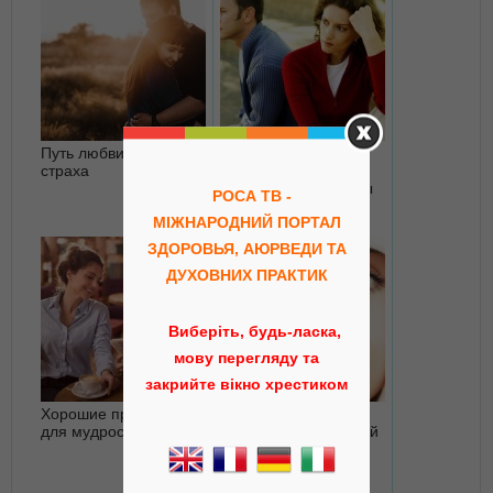
Путь любви и путь
20 заповедей,
страха
которые нужно
сделать до 40, чтобы
РОСА ТВ -
после 50 было
МІЖНАРОДНИЙ ПОРТАЛ
хорошо
ЗДОРОВЬЯ, АЮРВЕДИ ТА
ДУХОВНИХ ПРАКТИК
Виберіть, будь-ласка,
мову перегляду та
закрийте вікно хрестиком
Хорошие привычки
Значение эмоций в
для мудрости
Аюрведе и Восточной
медицине