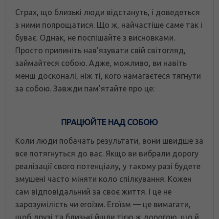
Страх, що близькі люди відстануть, і доведеться
з ними попрощатися. Що ж, найчастіше саме так і
буває. Однак, не поспішайте з висновками.
Просто припиніть нав’язувати свій світогляд,
займайтеся собою. Адже, можливо, ви навіть
менш досконалі, ніж ті, кого намагаєтеся тягнути
за собою. Завжди пам’ятайте про це:
ПРАЦЮЙТЕ НАД СОБОЮ
Коли люди побачать результати, вони швидше за
все потягнуться до вас. Якщо ви вибрали дорогу
реалізації свого потенціалу, у такому разі будете
змушені часто міняти коло спілкування. Кожен
сам відповідальний за своє життя. І це не
зарозумілість чи егоїзм. Егоїзм — це вимагати,
щоб друзі та близькі йшли тією ж дорогою, що й