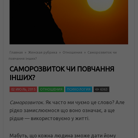
Главная
»
Женская рубрика
»
Отношения
»
Саморозвиток чи
повчання інших?
САМОРОЗВИТОК ЧИ ПОВЧАННЯ
ІНШИХ?
02 ИЮЛЬ, 2015
ОТНОШЕНИЯ
ПСИХОЛОГИЯ
6363
Саморозвиток.
Як часто ми чуємо це слово? Але
рідко замислюємося що воно означає, а ще
рідше — використовуємо у житті.
Мабуть, що кожна людина зможе дати йому