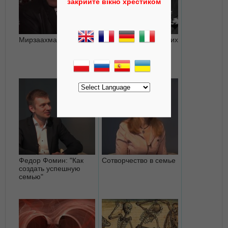
закрийте вікно хрестиком
Мирзаахмат Норбеков
7 привычек творческих
людей
Федор Фомин: "Как
Сотворчество в семье
создать успешную
семью"