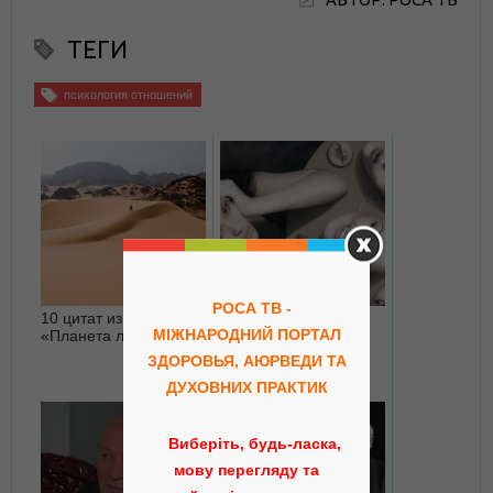
ТЕГИ
психология отношений
РОСА ТВ -
10 цитат из книги
Що таке блоки в тілі
МІЖНАРОДНИЙ ПОРТАЛ
«Планета людей»
людини?
ЗДОРОВЬЯ, АЮРВЕДИ ТА
ДУХОВНИХ ПРАКТИК
Виберіть, будь-ласка,
мову перегляду та