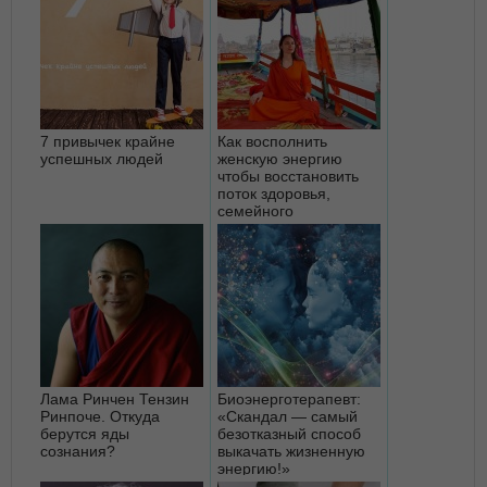
7 привычек крайне
Как восполнить
успешных людей
женскую энергию
чтобы восстановить
поток здоровья,
семейного
благополучия,
материальн...
Лама Ринчен Тензин
Биоэнерготерапевт:
Ринпоче. Откуда
«Скандал — самый
берутся яды
безотказный способ
сознания?
выкачать жизненную
энергию!»