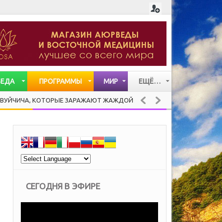
ВЕДА
ПРОГРАММЫ
МИР
ЕЩЁ…
СТАТЬИ
, КОТОРЫЕ ЗАРАЖАЮТ ЖАЖДОЙ ЖИЗНИ
PANCO
ЗДОРОВАЯ КУХНЯ
ВИДЕО
МУЗЫКА
СЕГОДНЯ В ЭФИРЕ