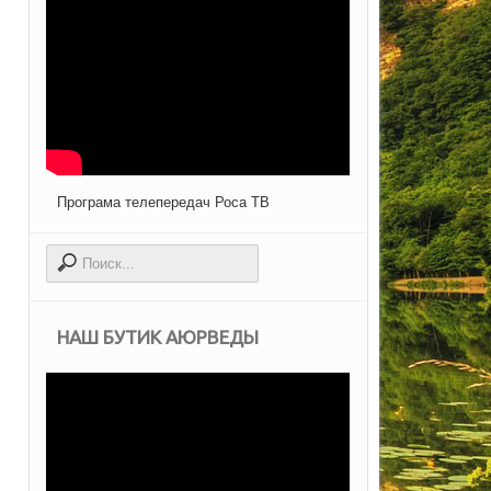
Програма телепередач Роса ТВ
НАШ БУТИК АЮРВЕДЫ