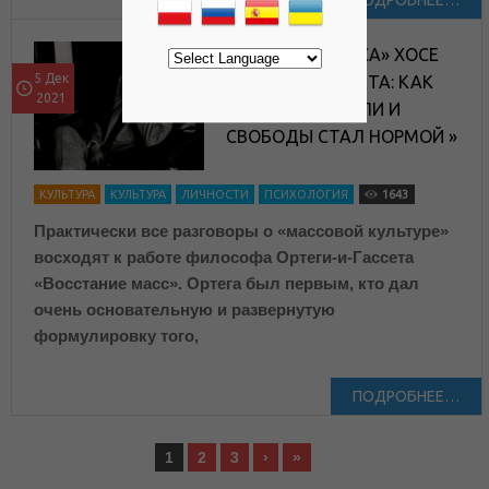
ПОДРОБНЕЕ…
«ЧЕЛОВЕК-МАССА» ХОСЕ
5 Дек
ОРТЕГИ-И-ГАССЕТА: КАК
2021
ОТКАЗ ОТ МЫСЛИ И
СВОБОДЫ СТАЛ НОРМОЙ »
КУЛЬТУРА
КУЛЬТУРА
ЛИЧНОСТИ
ПСИХОЛОГИЯ
1643
Практически все разговоры о «массовой культуре»
восходят к работе философа Ортеги-и-Гассета
«Восстание масс». Ортега был первым, кто дал
очень основательную и развернутую
формулировку того,
ПОДРОБНЕЕ…
1
2
3
›
»