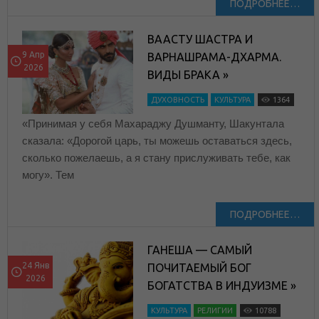
ПОДРОБНЕЕ…
ВААСТУ ШАСТРА И
9 Апр
ВАРНАШРАМА-ДХАРМА.
2026
ВИДЫ БРАКА »
ДУХОВНОСТЬ
КУЛЬТУРА
1364
«Принимая у себя Махараджу Душманту, Шакунтала
сказала: «Дорогой царь, ты можешь оставаться здесь,
сколько пожелаешь, а я стану прислуживать тебе, как
могу». Тем
ПОДРОБНЕЕ…
ГАНЕША — САМЫЙ
24 Янв
ПОЧИТАЕМЫЙ БОГ
2026
БОГАТСТВА В ИНДУИЗМЕ »
КУЛЬТУРА
РЕЛИГИИ
10788