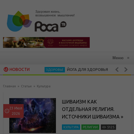
Меню
≡
НОВОСТИ
ЙОГА ДЛЯ ЗДОРОВЬЯ
ЗДОРОВЬЕ
ЗДОРОВАЯ КУХНЯ
САМДОНГ РИНПОЧЕ. МЕДИТАЦИЯ КАК И
ДУХОВНОСТЬ
Главная
»
Статьи
»
Культура
ШИВАИЗМ КАК
23 Июл
ОТДЕЛЬНАЯ РЕЛИГИЯ.
2026
ИСТОЧНИКИ ШИВАИЗМА »
КУЛЬТУРА
РЕЛИГИИ
5125