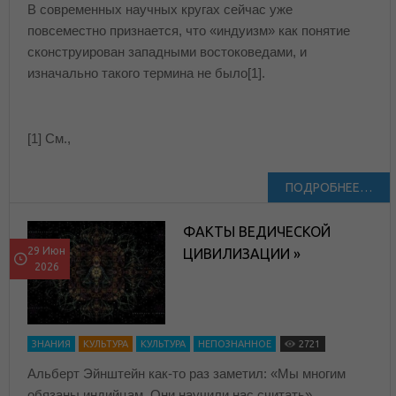
В современных научных кругах сейчас уже
повсеместно признается, что «индуизм» как понятие
сконструирован западными востоковедами, и
изначально такого термина не было[1].
[1] См.,
ПОДРОБНЕЕ…
ФАКТЫ ВЕДИЧЕСКОЙ
29 Июн
ЦИВИЛИЗАЦИИ »
2026
ЗНАНИЯ
КУЛЬТУРА
КУЛЬТУРА
НЕПОЗНАННОЕ
2721
Альберт Эйнштейн как-то раз заметил: «Мы многим
обязаны индийцам. Они научили нас считать».