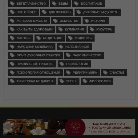
ВЕГЕТАРИАНСТВО
ВЕДЫ
ВОСПИТАНИЕ
ВСЕ О ЙОГЕ
ДЛЯ ЖЕНЩИН
ДУХОВНАЯ МУДРОСТЬ
ЖЕНСКАЯ КРАСОТА
ИСКУССТВО
ИСТОРИЯ
КАК БЫТЬ ЗДОРОВЫМ
КУЛИНАРИЯ
КУЛЬТУРА
МАНТРЫ
МЕДИТАЦИЯ
МУДРОСТЬ
НАРОДНАЯ МЕДИЦИНА
НЕПОЗНАННОЕ
ОПЫТ ДУХОВНЫХ ПРАКТИК
ПАЛОМНИЧЕСТВО
ПРАВИЛЬНОЕ ПИТАНИЕ
ПСИХОЛОГИЯ
ПСИХОЛОГИЯ ОТНОШЕНИЙ
РЕЛИГИИ МИРА
СЧАСТЬЕ
ТИБЕТСКАЯ МЕДИЦИНА
УСПЕХ
ФИЛОСОФИЯ