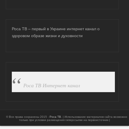
Роса ТВ – первый в Украине интернет канал о
здоровом образе жизни и духовности
ПОДПИСАТЬСЯ НА FB
Роса ТВ Интернет канал
© Все права сохранены 2015 -
Роса ТВ
. | Использование материалов сайта возможно
только при условии размещения гиперссылки на первоисточник |