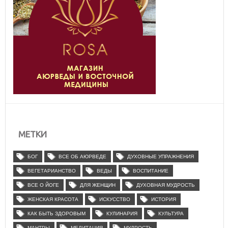
МЕТКИ
БОГ
ВСЕ ОБ АЮРВЕДЕ
ДУХОВНЫЕ УПРАЖНЕНИЯ
ВЕГЕТАРИАНСТВО
ВЕДЫ
ВОСПИТАНИЕ
ВСЕ О ЙОГЕ
ДЛЯ ЖЕНЩИН
ДУХОВНАЯ МУДРОСТЬ
ЖЕНСКАЯ КРАСОТА
ИСКУССТВО
ИСТОРИЯ
КАК БЫТЬ ЗДОРОВЫМ
КУЛИНАРИЯ
КУЛЬТУРА
МАНТРЫ
МЕДИТАЦИЯ
МУДРОСТЬ