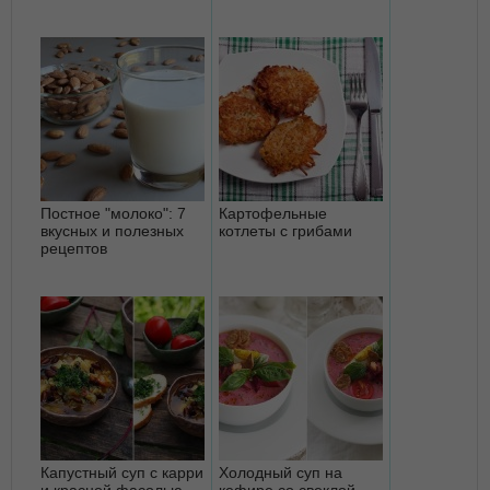
Постное "молоко": 7
Картофельные
вкусных и полезных
котлеты с грибами
рецептов
Капустный суп с карри
Холодный суп на
и красной фасолью
кефире со свеклой