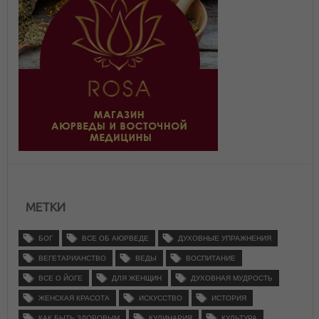
МЕТКИ
БОГ
ВСЕ ОБ АЮРВЕДЕ
ДУХОВНЫЕ УПРАЖНЕНИЯ
ВЕГЕТАРИАНСТВО
ВЕДЫ
ВОСПИТАНИЕ
ВСЕ О ЙОГЕ
ДЛЯ ЖЕНЩИН
ДУХОВНАЯ МУДРОСТЬ
ЖЕНСКАЯ КРАСОТА
ИСКУССТВО
ИСТОРИЯ
КАК БЫТЬ ЗДОРОВЫМ
КУЛИНАРИЯ
КУЛЬТУРА