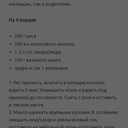
малышам, так и родителям:
На 4 порции:
200 г риса
500 мл кокосового молока
1-2 ст/л сахара/меда
100 г вяленого манго
цедра и сок 1 апельсина
1. Рис промыть, всыпать в кипящее молоко,
варить 5 мин. Уменьшить огонь и варить под
крышкой до готовности. Снять с огня и оставить
в теплом месте.
2. Манго нарезать крупными кусками. В сотейнике
смешать мед/сахар и апельсиновый сок,
поставить на небольшой огонь и готовить, пока