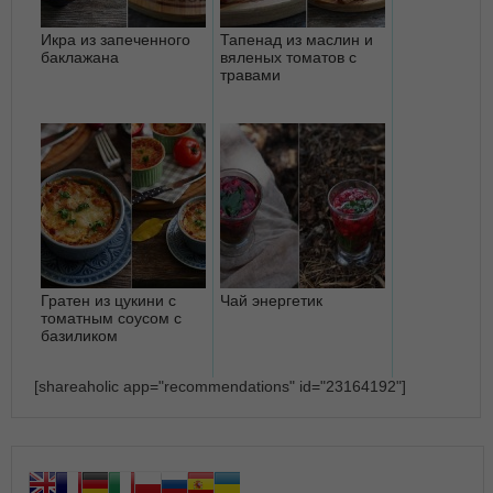
Икра из запеченного
Тапенад из маслин и
баклажана
вяленых томатов с
травами
Гратен из цукини с
Чай энергетик
томатным соусом с
базиликом
[shareaholic app="recommendations" id="23164192"]