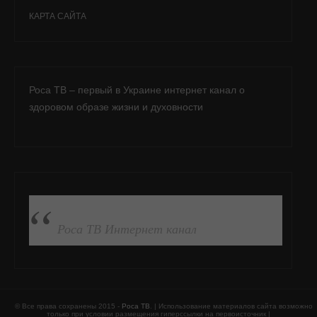
КАРТА САЙТА
Роса ТВ – первый в Украине интернет канал о
здоровом образе жизни и духовности
ПОДПИСАТЬСЯ НА FB
Роса ТВ Интернет канал
© Все права сохранены 2015 -
Роса ТВ
. | Использование материалов сайта возможно
только при условии размещения гиперссылки на первоисточник |