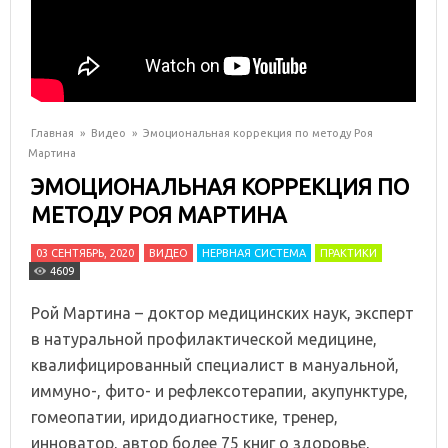
Главная
»
Видео
»
Эмоциональная коррекция по методу Роя
Мартина
ЭМОЦИОНАЛЬНАЯ КОРРЕКЦИЯ ПО
МЕТОДУ РОЯ МАРТИНА
03 СЕНТЯБРЬ, 2020
ВИДЕО
НЕРВНАЯ СИСТЕМА
ПРАКТИКИ
4609
Рой Мартина – доктор медицинских наук, эксперт
в натуральной профилактической медицине,
квалифицированный специалист в мануальной,
иммуно-, фито- и рефлексотерапии, акупунктуре,
гомеопатии, иридодиагностике, тренер,
инноватор, автор более 75 книг о здоровье,