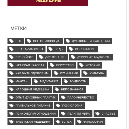
МЕТКИ
БОГ
ВСЕ ОБ АЮРВЕДЕ
ДУХОВНЫЕ УПРАЖНЕНИЯ
ВЕГЕТАРИАНСТВО
ВЕДЫ
ВОСПИТАНИЕ
ВСЕ О ЙОГЕ
ДЛЯ ЖЕНЩИН
ДУХОВНАЯ МУДРОСТЬ
ЖЕНСКАЯ КРАСОТА
ИСКУССТВО
ИСТОРИЯ
КАК БЫТЬ ЗДОРОВЫМ
КУЛИНАРИЯ
КУЛЬТУРА
МАНТРЫ
МЕДИТАЦИЯ
МУДРОСТЬ
НАРОДНАЯ МЕДИЦИНА
НЕПОЗНАННОЕ
ОПЫТ ДУХОВНЫХ ПРАКТИК
ПАЛОМНИЧЕСТВО
ПРАВИЛЬНОЕ ПИТАНИЕ
ПСИХОЛОГИЯ
ПСИХОЛОГИЯ ОТНОШЕНИЙ
РЕЛИГИИ МИРА
СЧАСТЬЕ
ТИБЕТСКАЯ МЕДИЦИНА
УСПЕХ
ФИЛОСОФИЯ