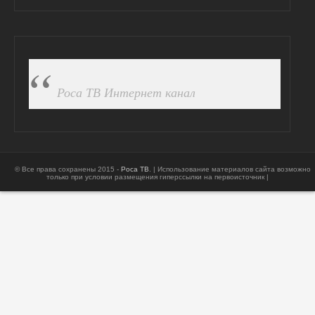
ПОДПИСАТЬСЯ НА FB
Роса ТВ Интернет канал
© Все права сохранены 2015 -
Роса ТВ
. | Использование материалов сайта возможно
только при условии размещения гиперссылки на первоисточник |