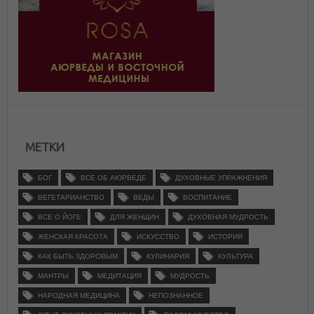
МЕТКИ
БОГ
ВСЕ ОБ АЮРВЕДЕ
ДУХОВНЫЕ УПРАЖНЕНИЯ
ВЕГЕТАРИАНСТВО
ВЕДЫ
ВОСПИТАНИЕ
ВСЕ О ЙОГЕ
ДЛЯ ЖЕНЩИН
ДУХОВНАЯ МУДРОСТЬ
ЖЕНСКАЯ КРАСОТА
ИСКУССТВО
ИСТОРИЯ
КАК БЫТЬ ЗДОРОВЫМ
КУЛИНАРИЯ
КУЛЬТУРА
МАНТРЫ
МЕДИТАЦИЯ
МУДРОСТЬ
НАРОДНАЯ МЕДИЦИНА
НЕПОЗНАННОЕ