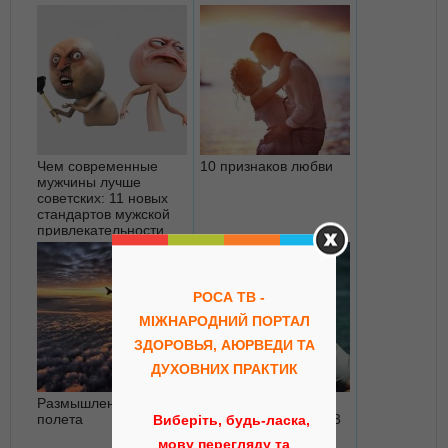
Чем современные
10 признаков любви
мужчины лучше
советских: 11 новых
стандартов мужской
привлекательности
РОСА ТВ -
МІЖНАРОДНИЙ ПОРТАЛ
ЗДОРОВЬЯ, АЮРВЕДИ ТА
ДУХОВНИХ ПРАКТИК
Размышления после
Хиппи-миллиардеру
полета
Ричарду Брэнсону 63
Виберіть, будь-ласка,
года
мову перегляду та