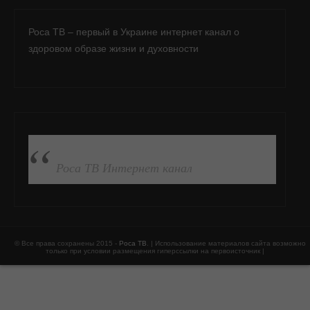
Роса ТВ – первый в Украине интернет канал о
здоровом образе жизни и духовности
ПОДПИСАТЬСЯ НА FB
Роса ТВ Интернет канал
© Все права сохранены 2015 -
Роса ТВ
. | Использование материалов сайта возможно
только при условии размещения гиперссылки на первоисточник |