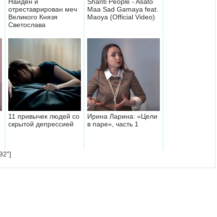
Найден и
Shanti People - Asato
отреставрирован меч
Maa Sad Gamaya feat.
Великого Князя
Maoya (Official Video)
Светослава
11 привычек людей со
Ирина Ларина: «Цели
скрытой депрессией
в паре», часть 1
92"]