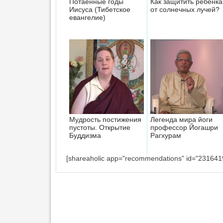
Потаенные годы
Как защитить ребенка
Иисуса (Тибетское
от солнечных лучей?
евангелие)
Мудрость постижения
Легенда мира йоги
пустоты. Открытие
профессор Йогашри
Буддизма
Рагхурам
[shareaholic app="recommendations" id="231641