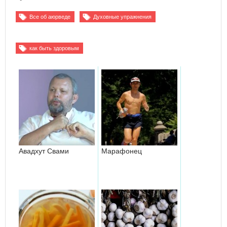
Все об аюрведе
Духовные упражнения
как быть здоровым
Авадхут Свами
Марафонец