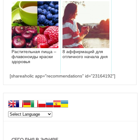
цели - Дхарме
Растительная пища –
8 аффирмаций для
флавоноиды краски
отличного начала дня
здоровья
[shareaholic app="recommendations" id="23164192"]
СЕГОДНЯ В ЭФИРЕ