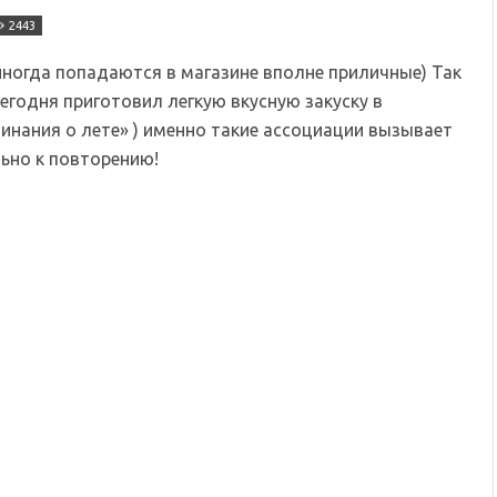
2443
 иногда попадаются в магазине вполне приличные) Так
Сегодня приготовил легкую вкусную закуску в
минания о лете» ) именно такие ассоциации вызывает
льно к повторению!