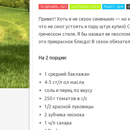
18 ДЕКАБРЬ, 2025
ЗДОРОВАЯ КУХНЯ
РЕЦЕПТ ДНЯ
Привет! Хоть и не сезон синеньких — но
что не смог устоять и пару штук купил) 
греческом стиле. Я бы назвал ее «воспо
это прекрасное блюдо! В сезон обязате
На 2 порции:
1 средний баклажан
4-5 ст/л ол масла
соль и перец по вкусу
250 г томатов в с/с
1/2 красной луковицы
2 зубчика чеснока
1 ч/л сахара